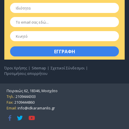
Ιδιότητα
*
Email
*
Κινητό
Όροι Χρήσης
Sitemap
Σχετικοί Σύνδεσμοι
Προτιμήσεις απορρήτου
Πειραιώς 62, 18346, Μοσχάτο
Τηλ.:
2109444303
Fax:
2109444860
Email:
info@idkaramanlis.gr