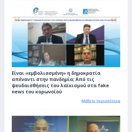
0
Είναι «εμβολιασμένη» η δημοκρατία
απέναντι στην πανδημία; Από τις
ψευδαισθήσεις του λαϊκισμού στα fake
news του κορωνοϊού
Μάθετε περισσότερα
2