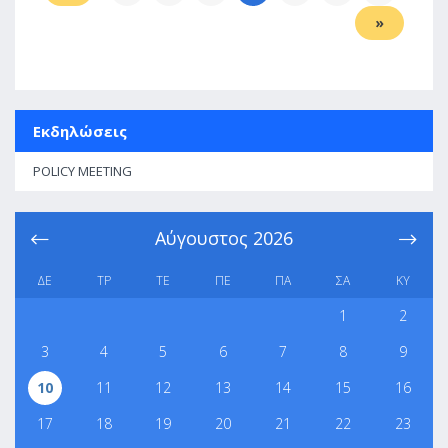
»
Εκδηλώσεις
POLICY MEETING
Αύγουστος
2026
ΔΕ
ΤΡ
ΤΕ
ΠΕ
ΠΑ
ΣΑ
ΚΥ
1
2
3
4
5
6
7
8
9
10
11
12
13
14
15
16
17
18
19
20
21
22
23