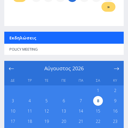
»
Εκδηλώσεις
POLICY MEETING
Αύγουστος
2026
ΔΕ
ΤΡ
ΤΕ
ΠΕ
ΠΑ
ΣΑ
ΚΥ
1
2
3
4
5
6
7
8
9
10
11
12
13
14
15
16
17
18
19
20
21
22
23