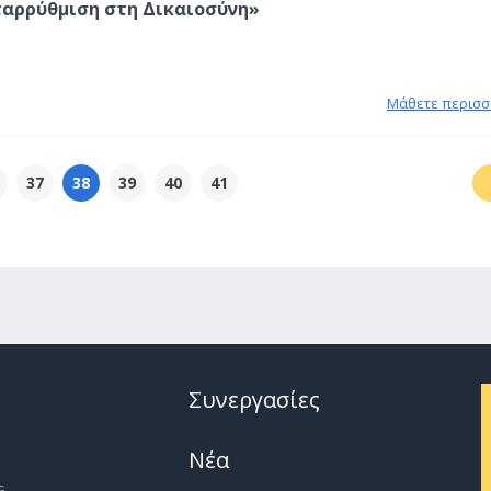
ταρρύθμιση στη Δικαιοσύνη»
Μάθετε περισσ
37
38
39
40
41
Συνεργασίες
Νέα
G