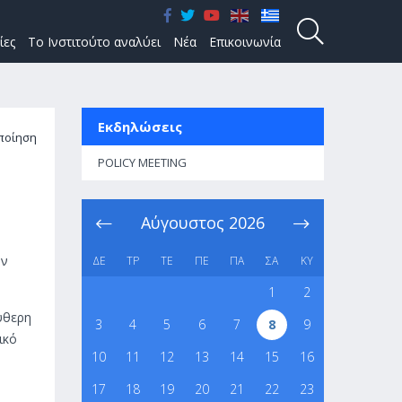
ίες
Το Ινστιτούτο αναλύει
Νέα
Επικοινωνία
Εκδηλώσεις
ποίηση
POLICY MEETING
Αύγουστος
2026
ην
ΔΕ
ΤΡ
ΤΕ
ΠΕ
ΠΑ
ΣΑ
ΚΥ
1
2
εύθερη
3
4
5
6
7
8
9
ικό
10
11
12
13
14
15
16
17
18
19
20
21
22
23