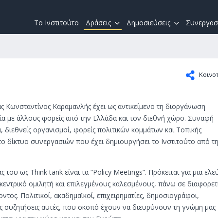
Το Ινστιτούτο
Δράσεις
Δημοσιεύσεις
Συνεργασ
Κοινο
ς Κωνσταντίνος Καραμανλής έχει ως αντικείμενο τη διοργάνωση
ία με άλλους φορείς από την Ελλάδα και τον διεθνή χώρο. Συναφή
α, διεθνείς οργανισμοί, φορείς πολιτικών κομμάτων και Τοπικής
ο δίκτυο συνεργασιών που έχει δημιουργήσει το Ινστιτούτο από τ
ς του ως Think tank είναι τα “Policy Meetings”. Πρόκειται για μια ελ
κεντρικό ομιλητή και επιλεγμένους καλεσμένους, πάνω σε διαφορετ
ος. Πολιτικοί, ακαδημαϊκοί, επιχειρηματίες, δημοσιογράφοι,
 συζητήσεις αυτές, που σκοπό έχουν να διευρύνουν τη γνώμη μας