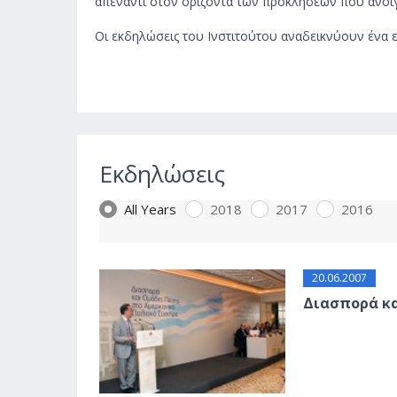
απέναντι στον ορίζοντα των προκλήσεων που ανοίγε
Οι εκδηλώσεις του Ινστιτούτου αναδεικνύουν ένα 
Εκδηλώσεις
All Years
2018
2017
2016
20.06.2007
Διασπορά κα