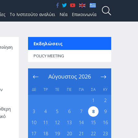
ίες
Το Ινστιτούτο αναλύει
Νέα
Επικοινωνία
Εκδηλώσεις
ποίηση
POLICY MEETING
Αύγουστος
2026
ην
ΔΕ
ΤΡ
ΤΕ
ΠΕ
ΠΑ
ΣΑ
ΚΥ
1
2
εύθερη
3
4
5
6
7
8
9
ικό
10
11
12
13
14
15
16
17
18
19
20
21
22
23