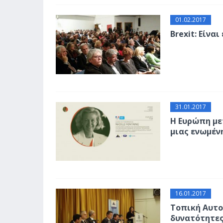
01.02.2017
Brexit: Είναι
31.01.2017
Η Ευρώπη με
μιας ενωμέν
16.01.2017
Τοπική Αυτο
δυνατότητε