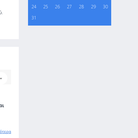
24
25
26
27
28
29
30
ύ.
31
αι
ότερα