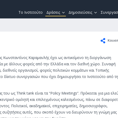
Το Ινστιτούτο
Δράσεις
Δημοσιεύσεις
Συνεργασ
Κοινο
ς Κωνσταντίνος Καραμανλής έχει ως αντικείμενο τη διοργάνωση
ία με άλλους φορείς από την Ελλάδα και τον διεθνή χώρο. Συναφή
α, διεθνείς οργανισμοί, φορείς πολιτικών κομμάτων και Τοπικής
ο δίκτυο συνεργασιών που έχει δημιουργήσει το Ινστιτούτο από τ
ς του ως Think tank είναι τα “Policy Meetings”. Πρόκειται για μια ελ
κεντρικό ομιλητή και επιλεγμένους καλεσμένους, πάνω σε διαφορετ
ος. Πολιτικοί, ακαδημαϊκοί, επιχειρηματίες, δημοσιογράφοι,
 συζητήσεις αυτές, που σκοπό έχουν να διευρύνουν τη γνώμη μας