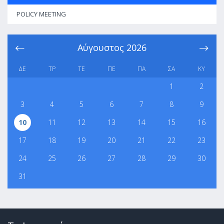
POLICY MEETING
Αύγουστος
2026
ΔΕ
ΤΡ
ΤΕ
ΠΕ
ΠΑ
ΣΑ
ΚΥ
1
2
3
4
5
6
7
8
9
10
11
12
13
14
15
16
17
18
19
20
21
22
23
24
25
26
27
28
29
30
31