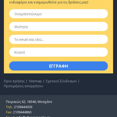
ενδιαφέρει και ενημερωθείτε για τις δράσεις μας!
Ονοματεπώνυμο
*
Ιδιότητα
*
Email
*
Κινητό
Όροι Χρήσης
Sitemap
Σχετικοί Σύνδεσμοι
Προτιμήσεις απορρήτου
Πειραιώς 62, 18346, Μοσχάτο
Τηλ.:
2109444303
Fax:
2109444860