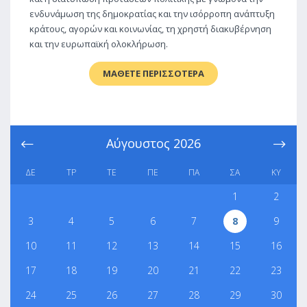
ενδυνάμωση της δημοκρατίας και την ισόρροπη ανάπτυξη
κράτους, αγορών και κοινωνίας, τη χρηστή διακυβέρνηση
και την ευρωπαϊκή ολοκλήρωση.
ΜΑΘΕΤΕ ΠΕΡΙΣΣΟΤΕΡΑ
Αύγουστος
2026
ΔΕ
ΤΡ
ΤΕ
ΠΕ
ΠΑ
ΣΑ
ΚΥ
1
2
3
4
5
6
7
8
9
10
11
12
13
14
15
16
17
18
19
20
21
22
23
24
25
26
27
28
29
30