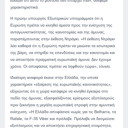
έδειξαν ότι αυτό το μοντέλο δεν υπάρχει πια», ανέφερε
χαρακτηριστικά.
Η πρώην υπουργός Εξωτερικών υπογράμμισε ότι η
Ευρώπη πρέπει να κινηθεί άμεσα προς την ενίσχυση της
ανταγωνιστικότητας, της καινοτομίας και της άμυνας,
παραπέμποντας στην έκθεση Ντράγκι. «Η έκθεση Ντράγκι
λέει καθαρά ότι η Ευρώπη πρέπει να μειώσει τα εσωτερικά
της βάρη, να στηρίξει τις επενδύσεις και την καινοτομία και
να αποκτήσει πραγματική ευρωπαϊκή άμυνα. Δεν έχουμε
χρόνο. Οι αποφάσεις πρέπει να ληφθούν τώρα», τόνισε.
Ιδιαίτερη αναφορά έκανε στην Ελλάδα, την οποία
χαρακτήρισε «εξαίρεση της ευρωπαϊκής κανονικότητας»,
εξηγώντας ότι η χώρα κατάφερε να κινηθεί έγκαιρα στο
πεδίο της άμυνας, εξασφαλίζοντας κρίσιμους εξοπλισμούς
πριν ξεκινήσει η μεγάλη ευρωπαϊκή στροφή στην αμυντική
ενίσχυση. «Η Ελλάδα αποφάσισε νωρίς για τις Belharra, τα
Rafale, τα F-35 Viber και πρόλαβε. Πρόλαβε να δεσμεύσει
εξοπλισμούς και να αποκτήσει επιχειρησιακή ετοιμότητα,