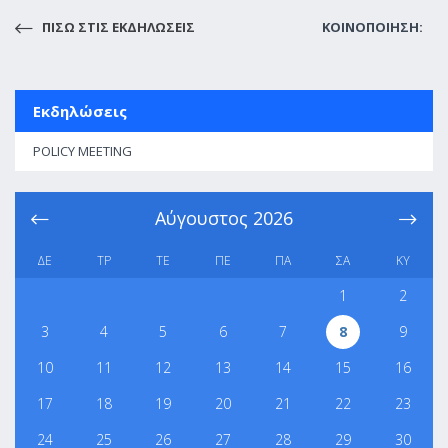
ΠΙΣΩ ΣΤΙΣ ΕΚΔΗΛΩΣΕΙΣ
ΚΟΙΝΟΠΟΙΗΣΗ:
Εκδηλώσεις
POLICY MEETING
Αύγουστος
2026
ΔΕ
ΤΡ
ΤΕ
ΠΕ
ΠΑ
ΣΑ
ΚΥ
1
2
3
4
5
6
7
8
9
10
11
12
13
14
15
16
17
18
19
20
21
22
23
24
25
26
27
28
29
30