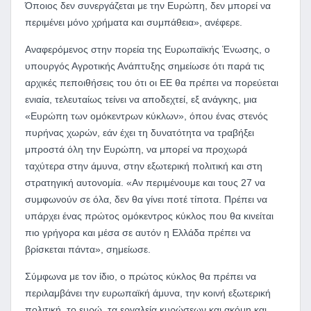
Όποιος δεν συνεργάζεται με την Ευρώπη, δεν μπορεί να
περιμένει μόνο χρήματα και συμπάθεια», ανέφερε.
Αναφερόμενος στην πορεία της Ευρωπαϊκής Ένωσης, ο
υπουργός Αγροτικής Ανάπτυξης σημείωσε ότι παρά τις
αρχικές πεποιθήσεις του ότι οι ΕΕ θα πρέπει να πορεύεται
ενιαία, τελευταίως τείνει να αποδεχτεί, εξ ανάγκης, μια
«Ευρώπη των ομόκεντρων κύκλων», όπου ένας στενός
πυρήνας χωρών, εάν έχει τη δυνατότητα να τραβήξει
μπροστά όλη την Ευρώπη, να μπορεί να προχωρά
ταχύτερα στην άμυνα, στην εξωτερική πολιτική και στη
στρατηγική αυτονομία. «Αν περιμένουμε και τους 27 να
συμφωνούν σε όλα, δεν θα γίνει ποτέ τίποτα. Πρέπει να
υπάρχει ένας πρώτος ομόκεντρος κύκλος που θα κινείται
πιο γρήγορα και μέσα σε αυτόν η Ελλάδα πρέπει να
βρίσκεται πάντα», σημείωσε.
Σύμφωνα με τον ίδιο, ο πρώτος κύκλος θα πρέπει να
περιλαμβάνει την ευρωπαϊκή άμυνα, την κοινή εξωτερική
πολιτική, το ευρώ, τα εργαλεία κυρώσεων και ακόμη και