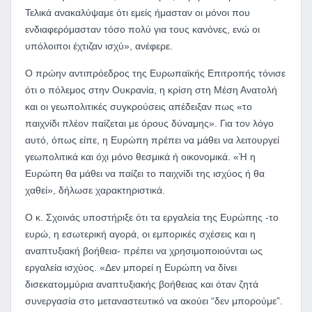
Τελικά ανακαλύψαμε ότι εμείς ήμασταν οι μόνοι που
ενδιαφερόμασταν τόσο πολύ για τους κανόνες, ενώ οι
υπόλοιποι έχτιζαν ισχύ», ανέφερε.
Ο πρώην αντιπρόεδρος της Ευρωπαϊκής Επιτροπής τόνισε
ότι ο πόλεμος στην Ουκρανία, η κρίση στη Μέση Ανατολή
και οι γεωπολιτικές συγκρούσεις απέδειξαν πως «το
παιχνίδι πλέον παίζεται με όρους δύναμης». Για τον λόγο
αυτό, όπως είπε, η Ευρώπη πρέπει να μάθει να λειτουργεί
γεωπολιτικά και όχι μόνο θεσμικά ή οικονομικά. «Ή η
Ευρώπη θα μάθει να παίζει το παιχνίδι της ισχύος ή θα
χαθεί», δήλωσε χαρακτηριστικά.
Ο κ. Σχοινάς υποστήριξε ότι τα εργαλεία της Ευρώπης -το
ευρώ, η εσωτερική αγορά, οι εμπορικές σχέσεις και η
αναπτυξιακή βοήθεια- πρέπει να χρησιμοποιούνται ως
εργαλεία ισχύος. «Δεν μπορεί η Ευρώπη να δίνει
δισεκατομμύρια αναπτυξιακής βοήθειας και όταν ζητά
συνεργασία στο μεταναστευτικό να ακούει “δεν μπορούμε”.