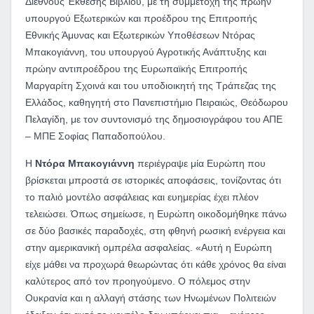
Διεθνούς Έκθεσης Βιβλίου, με τη συμμετοχή της πρώην
υπουργού Εξωτερικών και προέδρου της Επιτροπής
Εθνικής Άμυνας και Εξωτερικών Υποθέσεων Ντόρας
Μπακογιάννη, του υπουργού Αγροτικής Ανάπτυξης και
πρώην αντιπροέδρου της Ευρωπαϊκής Επιτροπής
Μαργαρίτη Σχοινά και του υποδιοικητή της Τράπεζας της
Ελλάδος, καθηγητή στο Πανεπιστήμιο Πειραιώς, Θεόδωρου
Πελαγίδη, με τον συντονισμό της δημοσιογράφου του ΑΠΕ
– ΜΠΕ Σοφίας Παπαδοπούλου.
Η
Ντόρα Μπακογιάννη
περιέγραψε μία Ευρώπη που
βρίσκεται μπροστά σε ιστορικές αποφάσεις, τονίζοντας ότι
το παλιό μοντέλο ασφάλειας και ευημερίας έχει πλέον
τελειώσει. Όπως σημείωσε, η Ευρώπη οικοδομήθηκε πάνω
σε δύο βασικές παραδοχές, στη φθηνή ρωσική ενέργεια και
στην αμερικανική ομπρέλα ασφαλείας. «Αυτή η Ευρώπη
είχε μάθει να προχωρά θεωρώντας ότι κάθε χρόνος θα είναι
καλύτερος από τον προηγούμενο. Ο πόλεμος στην
Ουκρανία και η αλλαγή στάσης των Ηνωμένων Πολιτειών