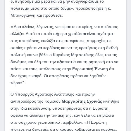
ξυπνήσουμε μία μέρα και να μην αναγνωρίζουμε το
πολίτευμα μέσα στο οποίο ζούμε», προειδοποίησε η κ.
Μπακογιάννη και πρόσθεσε:
« Άρα κλείνω, λέγοντας, ναι είμαστε σε κρίση, ναι ο κόσμος
αλλάζει. Αυτό το οποίο σήμερα χρειάζεται είναι ταχύτητα
στις αποφάσεις, ευελιξία στις αποφάσεις, συμμαχίες τις
οποίες πρέπει να κερδίσεις και να τις κρατήσεις στη διεθνή
πολιτική και να βάλει ο Κυριάκος Μητσοτάκης όλες του τις
δυνάμεις και όλη του την αξιοπιστία και τη ρητορική στο να
πείσει και τους υπόλοιπους στην Ευρωπαϊκή Ένωση ότι
δεν έχουμε καιρό. Οι αποφάσεις πρέπει να ληφθούν
τώρα»”.
Ο Υπουργός Αγροτικής Ανάπτυξης και πρώην
αντιπρόεδρος της Κομισιόν
Μαργαρίτης Σχοινάς
κινήθηκε
στην ίδια κατεύθυνση, υποστηρίζοντας ότι η Ευρώπη
οφείλει να αλλάξει την τακτική της, εάν θέλει να επιβιώσει
στο σύγχρονο γεωπολιτικό περιβάλλον. «Η Ευρώπη
πίστευε για δεκαετίες ότι ο κόσμος κυβερνάται με κανόνες.