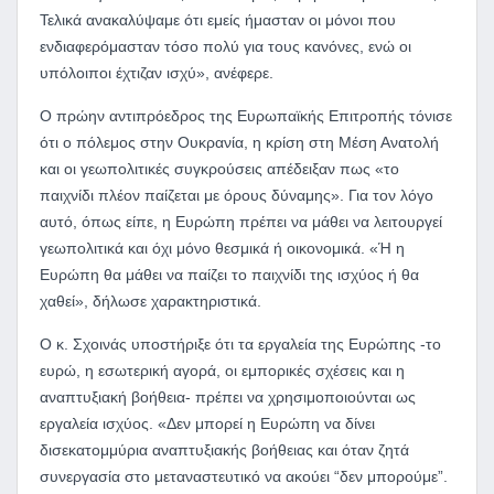
Τελικά ανακαλύψαμε ότι εμείς ήμασταν οι μόνοι που
ενδιαφερόμασταν τόσο πολύ για τους κανόνες, ενώ οι
υπόλοιποι έχτιζαν ισχύ», ανέφερε.
Ο πρώην αντιπρόεδρος της Ευρωπαϊκής Επιτροπής τόνισε
ότι ο πόλεμος στην Ουκρανία, η κρίση στη Μέση Ανατολή
και οι γεωπολιτικές συγκρούσεις απέδειξαν πως «το
παιχνίδι πλέον παίζεται με όρους δύναμης». Για τον λόγο
αυτό, όπως είπε, η Ευρώπη πρέπει να μάθει να λειτουργεί
γεωπολιτικά και όχι μόνο θεσμικά ή οικονομικά. «Ή η
Ευρώπη θα μάθει να παίζει το παιχνίδι της ισχύος ή θα
χαθεί», δήλωσε χαρακτηριστικά.
Ο κ. Σχοινάς υποστήριξε ότι τα εργαλεία της Ευρώπης -το
ευρώ, η εσωτερική αγορά, οι εμπορικές σχέσεις και η
αναπτυξιακή βοήθεια- πρέπει να χρησιμοποιούνται ως
εργαλεία ισχύος. «Δεν μπορεί η Ευρώπη να δίνει
δισεκατομμύρια αναπτυξιακής βοήθειας και όταν ζητά
συνεργασία στο μεταναστευτικό να ακούει “δεν μπορούμε”.