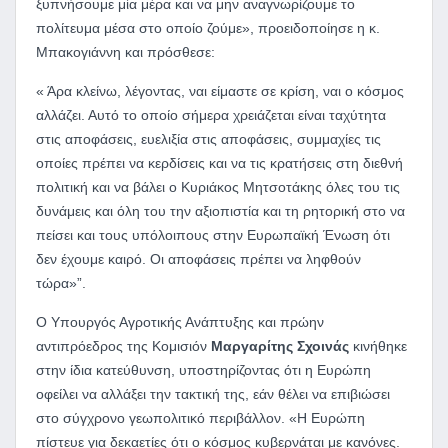
ξυπνήσουμε μία μέρα και να μην αναγνωρίζουμε το
πολίτευμα μέσα στο οποίο ζούμε», προειδοποίησε η κ.
Μπακογιάννη και πρόσθεσε:
« Άρα κλείνω, λέγοντας, ναι είμαστε σε κρίση, ναι ο κόσμος
αλλάζει. Αυτό το οποίο σήμερα χρειάζεται είναι ταχύτητα
στις αποφάσεις, ευελιξία στις αποφάσεις, συμμαχίες τις
οποίες πρέπει να κερδίσεις και να τις κρατήσεις στη διεθνή
πολιτική και να βάλει ο Κυριάκος Μητσοτάκης όλες του τις
δυνάμεις και όλη του την αξιοπιστία και τη ρητορική στο να
πείσει και τους υπόλοιπους στην Ευρωπαϊκή Ένωση ότι
δεν έχουμε καιρό. Οι αποφάσεις πρέπει να ληφθούν
τώρα»”.
Ο Υπουργός Αγροτικής Ανάπτυξης και πρώην
αντιπρόεδρος της Κομισιόν
Μαργαρίτης Σχοινάς
κινήθηκε
στην ίδια κατεύθυνση, υποστηρίζοντας ότι η Ευρώπη
οφείλει να αλλάξει την τακτική της, εάν θέλει να επιβιώσει
στο σύγχρονο γεωπολιτικό περιβάλλον. «Η Ευρώπη
πίστευε για δεκαετίες ότι ο κόσμος κυβερνάται με κανόνες.