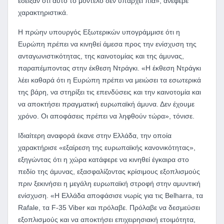
έδειξαν ότι αυτό το μοντέλο δεν υπάρχει πια», ανέφερε
χαρακτηριστικά.
Η πρώην υπουργός Εξωτερικών υπογράμμισε ότι η
Ευρώπη πρέπει να κινηθεί άμεσα προς την ενίσχυση της
ανταγωνιστικότητας, της καινοτομίας και της άμυνας,
παραπέμποντας στην έκθεση Ντράγκι. «Η έκθεση Ντράγκι
λέει καθαρά ότι η Ευρώπη πρέπει να μειώσει τα εσωτερικά
της βάρη, να στηρίξει τις επενδύσεις και την καινοτομία και
να αποκτήσει πραγματική ευρωπαϊκή άμυνα. Δεν έχουμε
χρόνο. Οι αποφάσεις πρέπει να ληφθούν τώρα», τόνισε.
Ιδιαίτερη αναφορά έκανε στην Ελλάδα, την οποία
χαρακτήρισε «εξαίρεση της ευρωπαϊκής κανονικότητας»,
εξηγώντας ότι η χώρα κατάφερε να κινηθεί έγκαιρα στο
πεδίο της άμυνας, εξασφαλίζοντας κρίσιμους εξοπλισμούς
πριν ξεκινήσει η μεγάλη ευρωπαϊκή στροφή στην αμυντική
ενίσχυση. «Η Ελλάδα αποφάσισε νωρίς για τις Belharra, τα
Rafale, τα F-35 Viber και πρόλαβε. Πρόλαβε να δεσμεύσει
εξοπλισμούς και να αποκτήσει επιχειρησιακή ετοιμότητα,