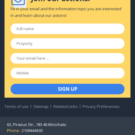
Fill in your email and the information topic you are interested
in and learn about our actions!
Full
name
*
Property
*
Email
*
Mobile
Terms of use
Sitemap
Related Links
Privacy Preferences
62, Piraeus Str., 183 46 Moschato
Phone.:
2109444303