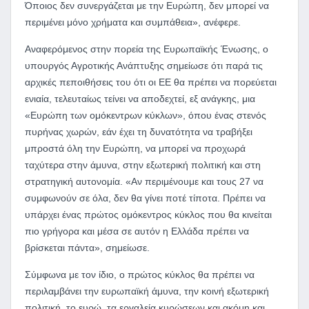
Όποιος δεν συνεργάζεται με την Ευρώπη, δεν μπορεί να
περιμένει μόνο χρήματα και συμπάθεια», ανέφερε.
Αναφερόμενος στην πορεία της Ευρωπαϊκής Ένωσης, ο
υπουργός Αγροτικής Ανάπτυξης σημείωσε ότι παρά τις
αρχικές πεποιθήσεις του ότι οι ΕΕ θα πρέπει να πορεύεται
ενιαία, τελευταίως τείνει να αποδεχτεί, εξ ανάγκης, μια
«Ευρώπη των ομόκεντρων κύκλων», όπου ένας στενός
πυρήνας χωρών, εάν έχει τη δυνατότητα να τραβήξει
μπροστά όλη την Ευρώπη, να μπορεί να προχωρά
ταχύτερα στην άμυνα, στην εξωτερική πολιτική και στη
στρατηγική αυτονομία. «Αν περιμένουμε και τους 27 να
συμφωνούν σε όλα, δεν θα γίνει ποτέ τίποτα. Πρέπει να
υπάρχει ένας πρώτος ομόκεντρος κύκλος που θα κινείται
πιο γρήγορα και μέσα σε αυτόν η Ελλάδα πρέπει να
βρίσκεται πάντα», σημείωσε.
Σύμφωνα με τον ίδιο, ο πρώτος κύκλος θα πρέπει να
περιλαμβάνει την ευρωπαϊκή άμυνα, την κοινή εξωτερική
πολιτική, το ευρώ, τα εργαλεία κυρώσεων και ακόμη και