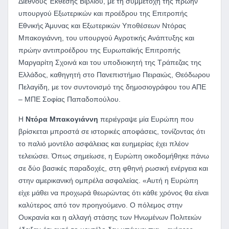
Διεθνούς Έκθεσης Βιβλίου, με τη συμμετοχή της πρώην
υπουργού Εξωτερικών και προέδρου της Επιτροπής
Εθνικής Άμυνας και Εξωτερικών Υποθέσεων Ντόρας
Μπακογιάννη, του υπουργού Αγροτικής Ανάπτυξης και
πρώην αντιπροέδρου της Ευρωπαϊκής Επιτροπής
Μαργαρίτη Σχοινά και του υποδιοικητή της Τράπεζας της
Ελλάδος, καθηγητή στο Πανεπιστήμιο Πειραιώς, Θεόδωρου
Πελαγίδη, με τον συντονισμό της δημοσιογράφου του ΑΠΕ
– ΜΠΕ Σοφίας Παπαδοπούλου.
Η
Ντόρα Μπακογιάννη
περιέγραψε μία Ευρώπη που
βρίσκεται μπροστά σε ιστορικές αποφάσεις, τονίζοντας ότι
το παλιό μοντέλο ασφάλειας και ευημερίας έχει πλέον
τελειώσει. Όπως σημείωσε, η Ευρώπη οικοδομήθηκε πάνω
σε δύο βασικές παραδοχές, στη φθηνή ρωσική ενέργεια και
στην αμερικανική ομπρέλα ασφαλείας. «Αυτή η Ευρώπη
είχε μάθει να προχωρά θεωρώντας ότι κάθε χρόνος θα είναι
καλύτερος από τον προηγούμενο. Ο πόλεμος στην
Ουκρανία και η αλλαγή στάσης των Ηνωμένων Πολιτειών