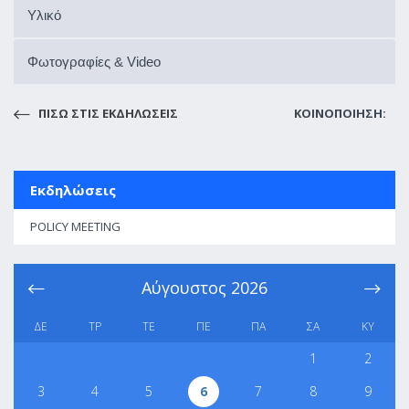
Υλικό
Φωτογραφίες & Video
ΠΙΣΩ ΣΤΙΣ ΕΚΔΗΛΩΣΕΙΣ
ΚΟΙΝΟΠΟΙΗΣΗ:
Εκδηλώσεις
POLICY MEETING
Αύγουστος
2026
ΔΕ
ΤΡ
ΤΕ
ΠΕ
ΠΑ
ΣΑ
ΚΥ
1
2
3
4
5
6
7
8
9