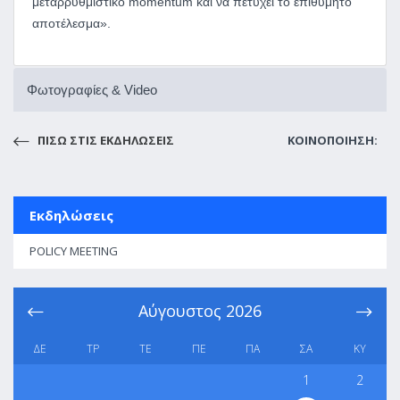
μεταρρυθμιστικό momentum και να πετύχει το επιθυμητό
αποτέλεσμα».
Φωτογραφίες & Video
ΠΙΣΩ ΣΤΙΣ ΕΚΔΗΛΩΣΕΙΣ
ΚΟΙΝΟΠΟΙΗΣΗ:
Εκδηλώσεις
POLICY MEETING
Αύγουστος
2026
ΔΕ
ΤΡ
ΤΕ
ΠΕ
ΠΑ
ΣΑ
ΚΥ
1
2