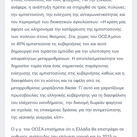
ανέφερε, η ανάπτυξη πρέπει να στηριχθεί σε τρείς πυλώνες:
την εμπιστοσύνη, την ενίσχυση της ανταγωνιστικότητας και
τον περιορισμό των διοικητικών αγκυλώσεων. «Η κρίση μας
άφησε ως κληρονομιά την κατάρρευση της εμπιστοσύνης
των πολιτών στους θεσμούς. Στις χώρες του ΟΟΣΑ μόνο
το 40% εμπιστεύεται τις κυβερνήσεις του και αυτό
δημιουργεί ένα τεράστιο εμπόδιο για την υλοποίηση των
απαραίτητων μεταρρυθμίσεων. Η αποτελεσματικότητα του
δημοσίου τομέα είναι ένας σημαντικός παράγοντας
ενίσχυσης της εμπιστοσύνης στις κυβερνήσεις καθώς και η
διασφάλιση ότι το κόστος και τα οφέλη από τις
μεταρρυθμίσεις μοιράζονται δίκαια. Γι’ αυτό και χαιρετίζουμε
πρωτοβουλίες της ελληνικής κυβέρνησης για τη διασφάλιση
του ελάχιστου εισοδήματος, την διανομή δωρεάν φαγητού
σε σχολεία, τις επικείμενες δράσεις για την αντιμετώπισης
της νεανικής ανεργίας κλπ».
Ο γ.γ. του ΟΟΣΑ επισήμανε ότι η Ελλάδα θα επιστρέψει σε
ρυθμούς ανάπτυξης την επόμενη χρονιά και το 2015 οι