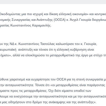
κοδομώντας μια πιο ισχυρή και δίκαιη ελληνική οικονομία» και κεντρικ
νομικής Συνεργασίας και Ανάπτυξης (ΟΟΣΑ) κ. Άνχελ Γκουρία διοργάν
κρατίας Κωνσταντίνος Καραμανλής.
ων της ΝΔ κ. Κωνσταντίνος Τασούλας καλωσόρισε τον κ. Γκουρία,
υρωπαϊκή ανάπτυξη και τόνισε ότι η ελληνική κυβέρνηση είναι
ήμισυ», αλλά να ολοκληρώσει το μεταρρυθμιστικό της έργο με στόχο τ
υνε χαιρετισμό και ευχαρίστησε τον ΟΟΣΑ για τη στενή συνεργασία μ
την ανταγωνιστικότητα. Τόνισε ότι «οι μεταρρυθμίσεις είναι παράγοντας
μαστε προς τις μεταρρυθμίσεις. Όχι διότι είμαστε οπαδοί των
έλουμε να ενισχύσουμε την ανταγωνιστικότητα και με την ανταγωνιστικό
θα μας οδηγήσουν στο δρόμο της ανάκαμψης και της ανάπτυξης».