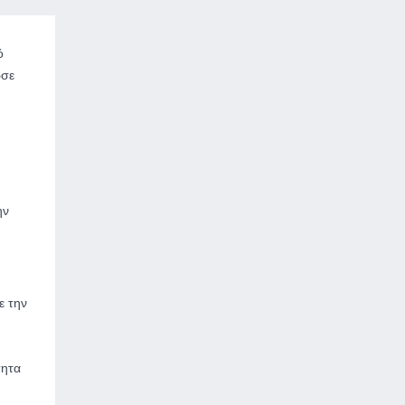
ό
ωσε
ην
ε την
τητα