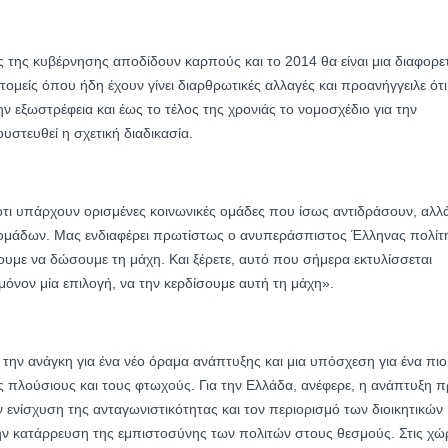
ς της κυβέρνησης αποδίδουν καρπούς και το 2014 θα είναι μια διαφορε
τομείς όπου ήδη έχουν γίνει διαρθρωτικές αλλαγές και προανήγγειλε ότι
ν εξωστρέφεια και έως το τέλος της χρονιάς το νομοσχέδιο για την
στευθεί η σχετική διαδικασία.
ότι υπάρχουν ορισμένες κοινωνικές ομάδες που ίσως αντιδράσουν, αλλ
ομάδων. Μας ενδιαφέρει πρωτίστως ο ανυπεράσπιστος Έλληνας πολίτη
υμε να δώσουμε τη μάχη. Και ξέρετε, αυτό που σήμερα εκτυλίσσεται
 μόνον μία επιλογή, να την κερδίσουμε αυτή τη μάχη».
ς την ανάγκη για ένα νέο όραμα ανάπτυξης και μια υπόσχεση για ένα πιο
ς πλούσιους και τους φτωχούς. Για την Ελλάδα, ανέφερε, η ανάπτυξη π
ν ενίσχυση της ανταγωνιστικότητας και τον περιορισμό των διοικητικών
ν κατάρρευση της εμπιστοσύνης των πολιτών στους θεσμούς. Στις χώ