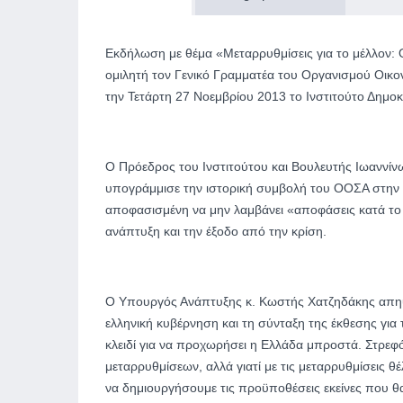
Εκδήλωση με θέμα «Μεταρρυθμίσεις για το μέλλον: Οι
ομιλητή τον Γενικό Γραμματέα του Οργανισμού Οικο
την Τετάρτη 27 Νοεμβρίου 2013 το Ινστιτούτο Δημο
Ο Πρόεδρος του Ινστιτούτου και Βουλευτής Ιωαννίν
υπογράμμισε την ιστορική συμβολή του ΟΟΣΑ στην ε
αποφασισμένη να μην λαμβάνει «αποφάσεις κατά το 
ανάπτυξη και την έξοδο από την κρίση.
Ο Υπουργός Ανάπτυξης κ. Κωστής Χατζηδάκης απηύθ
ελληνική κυβέρνηση και τη σύνταξη της έκθεσης για 
κλειδί για να προχωρήσει η Ελλάδα μπροστά. Στρεφό
μεταρρυθμίσεων, αλλά γιατί με τις μεταρρυθμίσεις θ
να δημιουργήσουμε τις προϋποθέσεις εκείνες που 