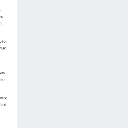
ς
ια.
ή
υτοί
σιμο
ουν
εις
υσες
ίνοι