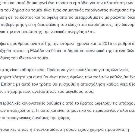
 του και αυτό δημιουργεί ένα τεράστιο εμπόδιο για την υλοποίηση των
 του δημοσίου τομέα είναι ένας σημαντικός παράγοντας ενίσχυσης τη
ση ότι το κόστος και τα οφέλη από τις μεταρρυθμίσεις μοιράζονται δίκα
ής κυβέρνησης για τη διασφάλιση του ελάχιστου εισοδήματος, την διανομ
 για την αντιμετώπισης της νεανικής ανεργίας κλπ».
ψει σε ρυθμούς ανάπτυξης την επόμενη χρονιά και το 2015 οι ρυθμοί α
υξη θα πρέπει η Ελλάδα να θέσει τα δημόσια οικονομικά της σε ένα βιώ
μεις του ιδιωτικού τομέα.
ας είναι καθοριστικός. Πρέπει να γίνει ευκολότερο για τις ελληνικές
ειρηματικότητα και αυτό θα είναι προς όφελος των πολιτών καθώς θα έχ
 Επίσης με αυτό τον τρόπο θα ενισχυθεί η απασχόληση καθώς νέες θέσ
ων επιχειρήσεων, ανεξαρτήτως του μεγέθους τους.
 υπερβολικές κανονιστικές ρυθμίσεις από το κράτος ωφελούν τις υπάρχο
εων απασχόλησης. Γι αυτό και είναι σημαντικό να περιορισθούν όλοι εκε
ν οι παραγωγικές δυνάμεις της χώρας.
ε πολιτικές όπως η επανεκπαίδευση όσων έχουν χαμηλά προσόντα, η