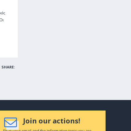
κές
Οι
SHARE:
Join our actions!
Fill in your email and the information topic you are