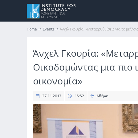
Home
Events
Άνχελ Γκουρία: «Μεταρρυθμίσεις για το μέλλον:
Άνχελ Γκουρία: «Μεταρρ
Οικοδομώντας μια πιο ι
οικονομία»
27.11.2013
15:52
Αθήνα