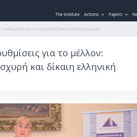
The institute
Actions
Papers
Ne
 Οικοδομώντας μια πιο ισχυρή και δίκαιη ελληνική οικονομία»
υθμίσεις για το μέλλον:
σχυρή και δίκαιη ελληνική