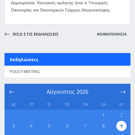
Δημοκρατίας. Κεντρικός ομιλητής ήταν ο Υπουργός
Οικονομίας και Οικονομικών Γιώργος Αλογοσκούφης.
ΠΙΣΩ ΣΤΙΣ ΕΚΔΗΛΩΣΕΙΣ
ΚΟΙΝΟΠΟΙΗΣΗ:
Εκδηλώσεις
POLICY MEETING
Αύγουστος
2026
ΔΕ
ΤΡ
ΤΕ
ΠΕ
ΠΑ
ΣΑ
ΚΥ
1
2
3
4
5
6
7
8
9