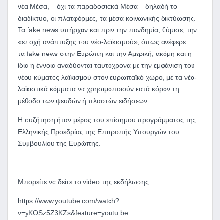
νέα Μέσα, – όχι τα παραδοσιακά Μέσα – δηλαδή το
διαδίκτυο, οι πλατφόρμες, τα μέσα κοινωνικής δικτύωσης.
Τα
fake
news
υπήρχαν και πριν την πανδημία, θύμισε, την
«εποχή ανάπτυξης του νέο-λαϊκισμού», όπως ανέφερε:
τα
fake
news
στην Ευρώπη και την Αμερική, ακόμη και η
ίδια η έννοια αναδύονται ταυτόχρονα με την εμφάνιση του
νέου κύματος λαϊκισμού στον ευρωπαϊκό χώρο, με τα νέο-
λαϊκιστικά κόμματα να χρησιμοποιούν κατά κόρον τη
μέθοδο των ψευδών ή πλαστών ειδήσεων.
Η συζήτηση ήταν μέρος του επίσημου προγράμματος της
Ελληνικής Προεδρίας της Επιτροπής Υπουργών του
Συμβουλίου της Ευρώπης.
Μπορείτε να δείτε το video της εκδήλωσης:
https://www.youtube.com/watch?
v=yKOSz5Z3KZs&feature=youtu.be