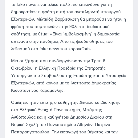
τα
fake
news
είναι τελικά πολύ πιο επικίνδυνα για τη
δημοκρατία»: η φράση αυτή του αναπληρωτή υπουργού
Εξωτερικών, Μιλτιάδη Βαρβιτσιώτη θα μπορούσε να ήταν η
φράση που συμπυκνώνει την 90λεπτη διαδικτυακή
συζήτηση, με θέμα: «Είναι “εμβολιασμένη” η δημοκρατία
απέναντι στην πανδημία; Από τις ψευδαισθήσεις του
λαϊκισμού στα
fake
news
του κορονοϊού».
Μια συζήτηση που συνδιοργάνωσαν την Τρίτη 6
Οκτωβρίου η Ελληνική Προεδρία της Επιτροπής
Υπουργών του Συμβουλίου της Ευρώπης και το Υπουργείο
Εξωτερικών, από κοινού με το Ινστιτούτο Δημοκρατίας
Κωνσταντίνος Καραμανλής.
Ομιλητές ήταν επίσης ο καθηγητής Δικαίου και Διοίκησης
στο Ελληνικό Ανοιχτό Πανεπιστήμιο, Μπάμπης
Ανθόπουλος και η καθηγήτρια Δημοσίου Δικαίου στη
Νομική Σχολή του Πανεπιστημίου Αθηνών, Πατρίνα
Παπαρρηγοπούλου. Την εισαγωγή του θέματος και τον