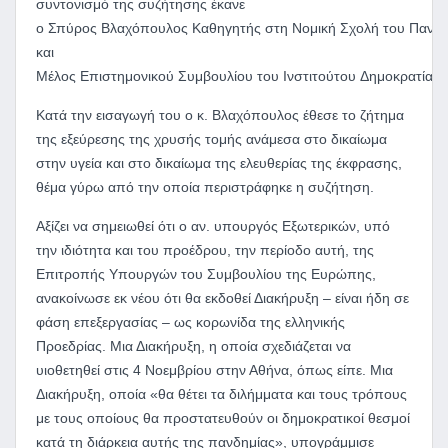
συντονισμό της συζήτησης έκανε
ο
Σπ
ύ
ρος
Βλ
α
χ
ό
πο
υ
λος
Κ
α
θηγητ
ή
ς
στη
Νομ
ι
κ
ή
Σχολ
ή
το
υ
Π
α
νε
και
Μ
έ
λος
Επ
ι
στημον
ι
κο
ύ
Σ
υ
μβο
υ
λ
ί
ο
υ
το
υ
Ινστ
ι
το
ύ
το
υ
Δημοκρ
α
τ
ία
ς
Κατά την εισαγωγή του ο κ. Βλαχόπουλος έθεσε το ζήτημα
της εξεύρεσης της χρυσής τομής ανάμεσα στο δικαίωμα
στην υγεία και στο δικαίωμα της ελευθερίας της έκφρασης,
θέμα γύρω από την οποία περιστράφηκε η συζήτηση.
Αξίζει να σημειωθεί ότι ο αν. υπουργός Εξωτερικών, υπό
την ιδιότητα και του προέδρου, την περίοδο αυτή, της
Επιτροπής Υπουργών του Συμβουλίου της Ευρώπης,
ανακοίνωσε εκ νέου ότι θα εκδοθεί Διακήρυξη – είναι ήδη σε
φάση επεξεργασίας – ως κορωνίδα της ελληνικής
Προεδρίας. Μια Διακήρυξη, η οποία σχεδιάζεται να
υιοθετηθεί στις 4 Νοεμβρίου στην Αθήνα, όπως είπε. Μια
Διακήρυξη, οποία «θα θέτει τα διλήμματα και τους τρόπους
με τους οποίους θα προστατευθούν οι δημοκρατικοί θεσμοί
κατά τη διάρκεια αυτής της πανδημίας», υπογράμμισε