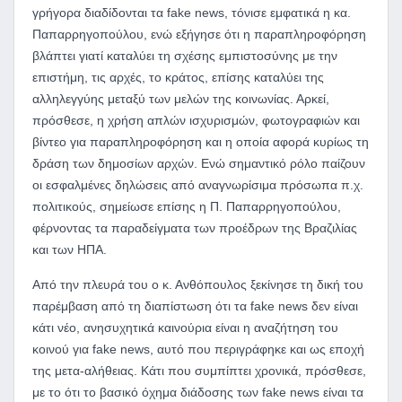
γρήγορα διαδίδονται τα
fake
news
, τόνισε εμφατικά η κα.
Παπαρρηγοπούλου, ενώ εξήγησε ότι η παραπληροφόρηση
βλάπτει γιατί καταλύει τη σχέσης εμπιστοσύνης με την
επιστήμη, τις αρχές, το κράτος, επίσης καταλύει της
αλληλεγγύης μεταξύ των μελών της κοινωνίας. Αρκεί,
πρόσθεσε, η χρήση απλών ισχυρισμών, φωτογραφιών και
βίντεο για παραπληροφόρηση και η οποία αφορά κυρίως τη
δράση των δημοσίων αρχών. Ενώ σημαντικό ρόλο παίζουν
οι εσφαλμένες δηλώσεις από αναγνωρίσιμα πρόσωπα π.χ.
πολιτικούς, σημείωσε επίσης η Π. Παπαρρηγοπούλου,
φέρνοντας τα παραδείγματα των προέδρων της Βραζιλίας
και των ΗΠΑ.
Από την πλευρά του ο κ. Ανθόπουλος ξεκίνησε τη δική του
παρέμβαση από τη διαπίστωση ότι τα
fake
news
δεν είναι
κάτι νέο, ανησυχητικά καινούρια είναι η αναζήτηση του
κοινού για
fake
news
, αυτό που περιγράφηκε και ως εποχή
της μετα-αλήθειας. Κάτι που συμπίπτει χρονικά, πρόσθεσε,
με το ότι το βασικό όχημα διάδοσης των
fake
news
είναι τα