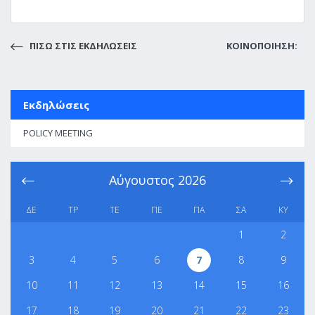
ΠΙΣΩ ΣΤΙΣ ΕΚΔΗΛΩΣΕΙΣ
ΚΟΙΝΟΠΟΙΗΣΗ:
Εκδηλώσεις
POLICY MEETING
Αύγουστος
2026
ΔΕ
ΤΡ
ΤΕ
ΠΕ
ΠΑ
ΣΑ
ΚΥ
1
2
3
4
5
6
7
8
9
10
11
12
13
14
15
16
17
18
19
20
21
22
23