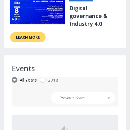
Digital
governance &
Industry 4.0
LEARN MORE
Events
All Years
2018
Previous Years
1