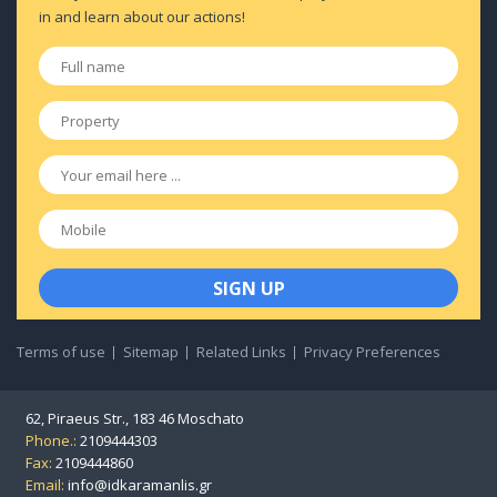
in and learn about our actions!
Full
name
*
Property
*
Email
*
Mobile
Terms of use
Sitemap
Related Links
Privacy Preferences
62, Piraeus Str., 183 46 Moschato
Phone.:
2109444303
Fax:
2109444860
Email:
info@idkaramanlis.gr