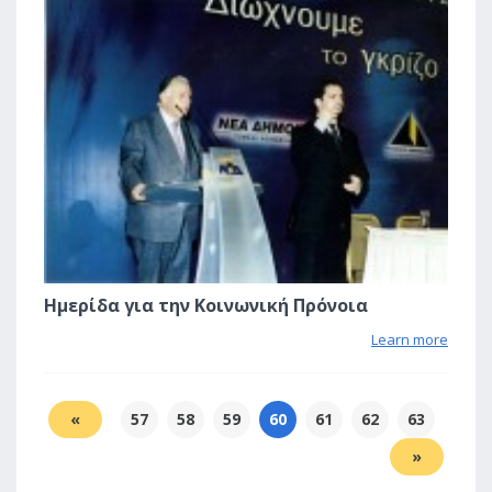
2
Ημερίδα για την Κοινωνική Πρόνοια
Learn more
«
57
58
59
60
61
62
63
»