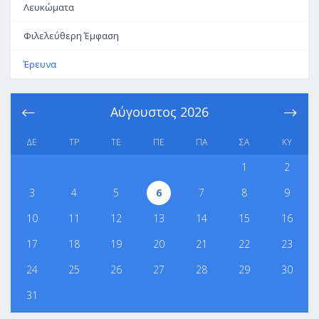
Λευκώματα
Φιλελεύθερη Έμφαση
Έρευνα
Αύγουστος
2026
ΔΕ
ΤΡ
ΤΕ
ΠΕ
ΠΑ
ΣΑ
ΚΥ
1
2
3
4
5
6
7
8
9
10
11
12
13
14
15
16
17
18
19
20
21
22
23
24
25
26
27
28
29
30
31