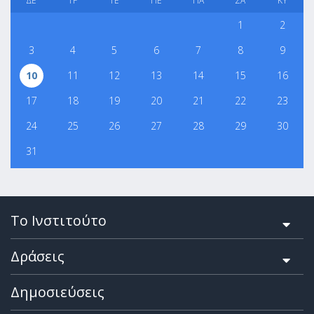
ΔΕ
ΤΡ
ΤΕ
ΠΕ
ΠΑ
ΣΑ
ΚΥ
1
2
3
4
5
6
7
8
9
10
11
12
13
14
15
16
17
18
19
20
21
22
23
24
25
26
27
28
29
30
31
Το Ινστιτούτο
Δράσεις
Δημοσιεύσεις