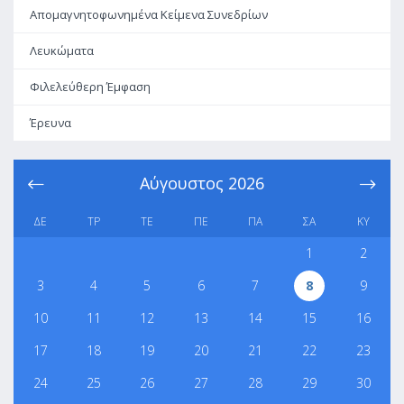
Απομαγνητοφωνημένα Κείμενα Συνεδρίων
Λευκώματα
Φιλελεύθερη Έμφαση
Έρευνα
Αύγουστος
2026
ΔΕ
ΤΡ
ΤΕ
ΠΕ
ΠΑ
ΣΑ
ΚΥ
1
2
3
4
5
6
7
8
9
10
11
12
13
14
15
16
17
18
19
20
21
22
23
24
25
26
27
28
29
30