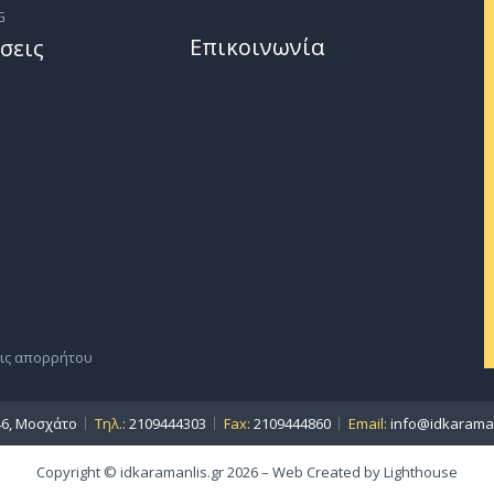
G
Επικοινωνία
σεις
ις απορρήτου
46, Μοσχάτο
Τηλ.:
2109444303
Fax:
2109444860
Email:
info@idkaraman
Copyright © idkaramanlis.gr 2026 – Web Created by
Lighthouse