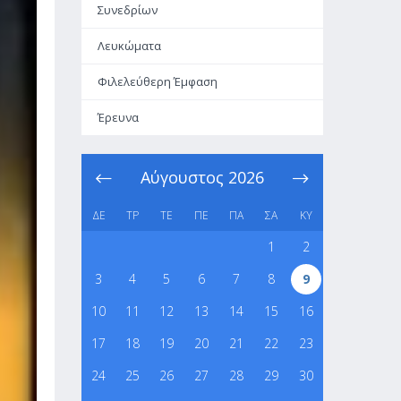
Συνεδρίων
Λευκώματα
Φιλελεύθερη Έμφαση
Έρευνα
Αύγουστος
2026
ΔΕ
ΤΡ
ΤΕ
ΠΕ
ΠΑ
ΣΑ
ΚΥ
1
2
3
4
5
6
7
8
9
10
11
12
13
14
15
16
17
18
19
20
21
22
23
24
25
26
27
28
29
30