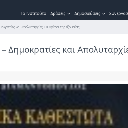
Το Ινστιτούτο
Δράσεις
Δημοσιεύσεις
Συνεργασ
οκρατίες και Απολυταρχίες: Οι γρίφοι της εξουσίας
– Δημοκρατίες και Απολυταρχίε