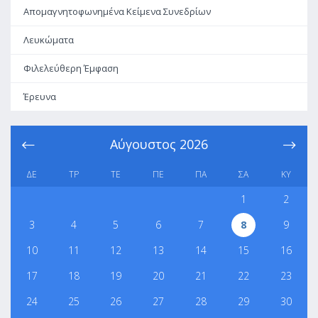
Απομαγνητοφωνημένα Κείμενα Συνεδρίων
Λευκώματα
Φιλελεύθερη Έμφαση
Έρευνα
Αύγουστος
2026
ΔΕ
ΤΡ
ΤΕ
ΠΕ
ΠΑ
ΣΑ
ΚΥ
1
2
3
4
5
6
7
8
9
10
11
12
13
14
15
16
17
18
19
20
21
22
23
24
25
26
27
28
29
30