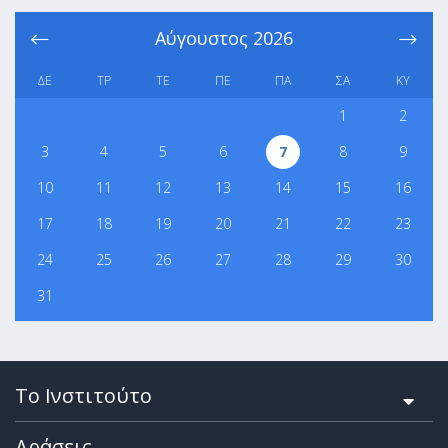
Αύγουστος
2026
ΔΕ
ΤΡ
ΤΕ
ΠΕ
ΠΑ
ΣΑ
ΚΥ
1
2
3
4
5
6
7
8
9
10
11
12
13
14
15
16
17
18
19
20
21
22
23
24
25
26
27
28
29
30
31
Το Ινστιτούτο
Δράσεις