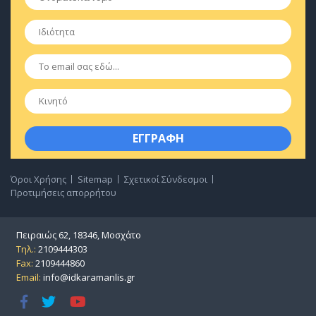
Ιδιότητα
*
Email
*
Κινητό
Όροι Χρήσης
Sitemap
Σχετικοί Σύνδεσμοι
Προτιμήσεις απορρήτου
Πειραιώς 62, 18346, Μοσχάτο
Τηλ.:
2109444303
Fax:
2109444860
Email:
info@idkaramanlis.gr