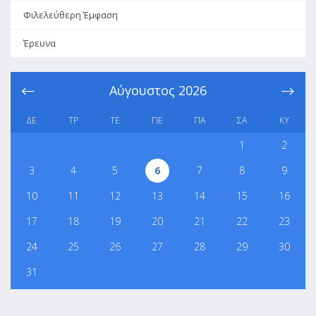
Φιλελεύθερη Έμφαση
Έρευνα
Αύγουστος
2026
ΔΕ
ΤΡ
ΤΕ
ΠΕ
ΠΑ
ΣΑ
ΚΥ
1
2
3
4
5
6
7
8
9
10
11
12
13
14
15
16
17
18
19
20
21
22
23
24
25
26
27
28
29
30
31