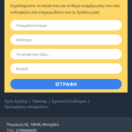
Συμπληρώστε το email σας και το θέμα ενημέρωσης που σας
ενδιαφέρει και ενημερωθείτε για τις δράσεις μας!
Ονοματεπώνυμο
*
Ιδιότητα
*
Email
*
Κινητό
Όροι Χρήσης
Sitemap
Σχετικοί Σύνδεσμοι
Προτιμήσεις απορρήτου
Πειραιώς 62, 18346, Μοσχάτο
Τηλ.:
2109444303