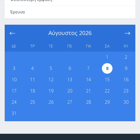
Έρευνα
Αύγουστος
2026
ΔΕ
ΤΡ
ΤΕ
ΠΕ
ΠΑ
ΣΑ
ΚΥ
1
2
3
4
5
6
7
8
9
10
11
12
13
14
15
16
17
18
19
20
21
22
23
24
25
26
27
28
29
30
31