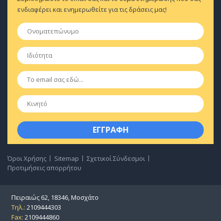
ενδιαφέρει και ενημερωθείτε για τις δράσεις μας!
Ονοματεπώνυμο
*
Ιδιότητα
*
Email
*
Κινητό
Όροι Χρήσης
Sitemap
Σχετικοί Σύνδεσμοι
Προτιμήσεις απορρήτου
Πειραιώς 62, 18346, Μοσχάτο
Τηλ.:
2109444303
Fax:
2109444860