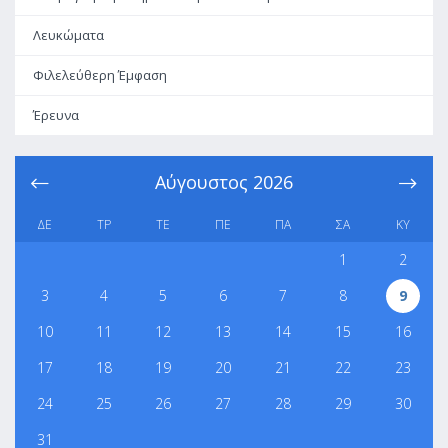
Λευκώματα
Φιλελεύθερη Έμφαση
Έρευνα
Αύγουστος
2026
ΔΕ
ΤΡ
ΤΕ
ΠΕ
ΠΑ
ΣΑ
ΚΥ
1
2
3
4
5
6
7
8
9
10
11
12
13
14
15
16
17
18
19
20
21
22
23
24
25
26
27
28
29
30
31