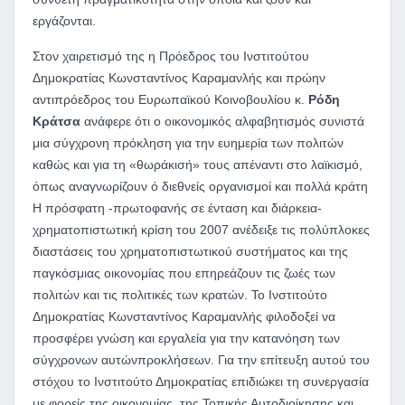
εργάζονται.
Στον χαιρετισμό της η Πρόεδρος του Ινστιτούτου
Δημοκρατίας Κωνσταντίνος Καραμανλής και πρώην
αντιπρόεδρος του Ευρωπαϊκού Κοινοβουλίου κ.
Ρόδη
Κράτσα
ανάφερε ότι ο οικονομικός αλφαβητισμός συνιστά
μια σύγχρονη πρόκληση για την ευημερία των πολιτών
καθώς και για τη «θωράκισή» τους απέναντι στο λαϊκισμό,
όπως αναγνωρίζουν ό διεθνείς οργανισμοί και πολλά κράτη
Η πρόσφατη -πρωτοφανής σε ένταση και διάρκεια-
χρηματοπιστωτική κρίση του 2007 ανέδειξε τις πολύπλοκες
διαστάσεις του χρηματοπιστωτικού συστήματος και της
παγκόσμιας οικονομίας που επηρεάζουν τις ζωές των
πολιτών και τις πολιτικές των κρατών. Το Ινστιτούτο
Δημοκρατίας Κωνσταντίνος Καραμανλής φιλοδοξεί να
προσφέρει γνώση και εργαλεία για την κατανόηση των
σύγχρονων αυτώνπροκλήσεων. Για την επίτευξη αυτού του
στόχου το Ινστιτούτο Δημοκρατίας επιδιώκει τη συνεργασία
με φορείς της οικονομίας, της Τοπικής Αυτοδιοίκησης και