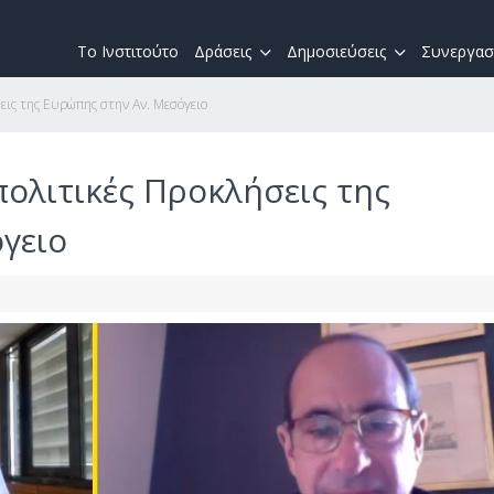
Το Ινστιτούτο
Δράσεις
Δημοσιεύσεις
Συνεργασ
εις της Ευρώπης στην Αν. Μεσόγειο
ολιτικές Προκλήσεις της
γειο