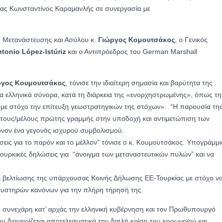
ίας Κωνσταντίνος Καραμανλής σε συνεργασία με
 Μετανάστευσης και Ασύλου κ.
Γιώργος Κομουτσάκος
, ο Γενικός
tonio López-Istúriz
και ο Αντιπρόεδρος του German Marshall
ργος Κουμουτσάκος
, τόνισε την ιδιαίτερη σημασία και βαρύτητα της
 ελληνικά σύνορα, κατά τη διάρκεια της «ενορχηστρωμένης», όπως τη
«με στόχο την επίτευξη γεωστρατηγικών της στόχων». “Η παρουσία τη
άτους/μέλους πρώτης γραμμής στην υποδοχή και αντιμετώπιση των
όνον ένα γεγονός ισχυρού συμβολισμού.
εις για το παρόν και το μέλλον” τόνισε ο κ. Κουμουτσάκος. Υπογράμμι
τουρκικές δηλώσεις για “άνοιγμα των μεταναστευτικών πυλών” και να
 βελτίωσης της υπάρχουσας Κοινής Δήλωσης ΕΕ-Τουρκίας με στόχο ν
η αυστηρών κανόνων για την πλήρη τήρησή της.
 συνεχάρη κατ’ αρχάς την ελληνική κυβέρνηση και τον Πρωθυπουργό
 διαχειρίζεται αποτελεσματικά την διπλή κρίση του κορωνοϊού και