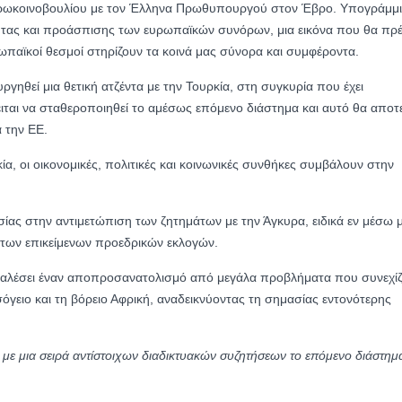
υρωκοινοβουλίου με τον Έλληνα Πρωθυπουργού στον Έβρο. Υπογράμμ
ητας και προάσπισης των ευρωπαϊκών συνόρων, μια εικόνα που θα πρέ
ρωπαϊκοί θεσμοί στηρίζουν τα κοινά μας σύνορα και συμφέροντα.
υργηθεί μια θετική ατζέντα με την Τουρκία, στη συγκυρία που έχει
ιται να σταθεροποιηθεί το αμέσως επόμενο διάστημα και αυτό θα αποτε
α την ΕΕ.
α, οι οικονομικές, πολιτικές και κοινωνικές συνθήκες συμβάλουν στην
ίας στην αντιμετώπιση των ζητημάτων με την Άγκυρα, ειδικά εν μέσω μ
 των επικείμενων προεδρικών εκλογών.
ροκαλέσει έναν αποπροσανατολισμό από μεγάλα προβλήματα που συνεχί
όγειο και τη βόρειο Αφρική, αναδεικνύοντας τη σημασίας εντονότερης
υ με μια σειρά αντίστοιχων διαδικτυακών συζητήσεων το επόμενο διάστημ