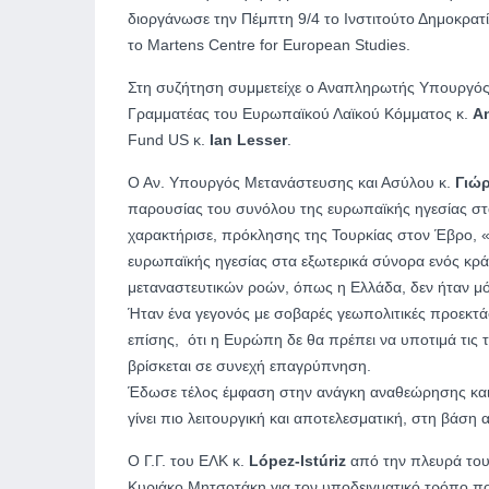
διοργάνωσε την Πέμπτη 9/4 το Ινστιτούτο Δημοκρατ
το Martens Centre for European Studies.
Στη συζήτηση συμμετείχε ο Αναπληρωτής Υπουργός
Γραμματέας του Ευρωπαϊκού Λαϊκού Κόμματος κ.
An
Fund US κ.
Ian Lesser
.
Ο Αν. Υπουργός Μετανάστευσης και Ασύλου κ.
Γιώ
παρουσίας του συνόλου της ευρωπαϊκής ηγεσίας στα
χαρακτήρισε, πρόκλησης της Τουρκίας στον Έβρο, 
ευρωπαϊκής ηγεσίας στα εξωτερικά σύνορα ενός κρ
μεταναστευτικών ροών, όπως η Ελλάδα, δεν ήταν μ
Ήταν ένα γεγονός με σοβαρές γεωπολιτικές προεκτάσ
επίσης, ότι η Ευρώπη δε θα πρέπει να υποτιμά τις 
βρίσκεται σε συνεχή επαγρύπνηση.
Έδωσε τέλος έμφαση στην ανάγκη αναθεώρησης και
γίνει πιο λειτουργική και αποτελεσματική, στη βάσ
Ο Γ.Γ. του ΕΛΚ κ.
López-Istúriz
από την πλευρά του
Κυριάκο Μητσοτάκη για τον υποδειγματικό τρόπο που