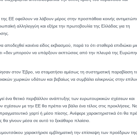
ες της ΕΕ οφείλουν να λάβουν μέρος στην προσπάθεια κοινής αντιμετώπ
ωπαϊκή αλληλεγγύη και εξήρε την πρωτοβουλία της Ελλάδας για τη
ωσης.
να αποδεχθεί κανένα είδος εκβιασμού, παρά το ότι σταθερά επιδιώκει μι
 ότι «δεν μπορούν να υπάρξουν εκπτώσεις από την πλευρά της Ευρώπη
έβησαν στον Έβρο, να σταματήσει αμέσως τη συστηματική παραβίαση τ
ιακών χωρικών υδάτων και βεβαίως να συμβάλει ειλικρινώς στην επίλ
ργεί ένα θετικό περιβάλλον ανάπτυξης των ευρωτουρκικών σχέσεων και
ων σχέσεων με την ΕΕ θα πρέπει να βάλει ένα τέλος στις προκλήσεις. Ν
ραγματευτικό χαρτί ή μέσο πίεσης. Ανέφερε χαρακτηριστικά ότι θα πρέ
ις θα γίνουν μέσα σε αυτό το ξεκάθαρο πλαίσιο.
ουμουτσάκου χαρακτήρισε εμβληματική την επίσκεψη των προέδρων τη