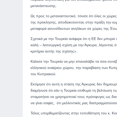
μετανάστευσης.
Ως προς το μεταναστευτικό, τόνισε ότι όλες οι χώρ
της πρόκλησης, αποδεικνύοντας στην πράξη την ευρ
μεταφορά ασυνόδευτων ανηλίκων σε χώρες της Έν
Σχετικά με την Τουρκία ανέφερε ότι η ΕΕ δεν μπορεί 
καλή – λειτουργική σχέση με την Άγκυρα, λέγοντας
κριτήρια αυτής της σχέσης».
Κάλεσε την Τουρκία να μην επαναλάβει τα όσα συν
ελληνικού εναέριου χώρου, την παραβίαση των Κυπρ
του Κυπριακού.
Εκτίμησε ότι αυτή η στάση της Άγκυρας δεν δημιου
διαμήνυσε ότι εάν η Τουρκία επιθυμεί τη βελτίωση τ
σταματήσει να χρησιμοποιεί τους πρόσφυγες ως διαπ
να γίνει σαφές, ότι μελλοντικές μας διαπραγματεύσε
Τέλος υπερθεματίζοντας στην τοποθέτηση του κ. Κ