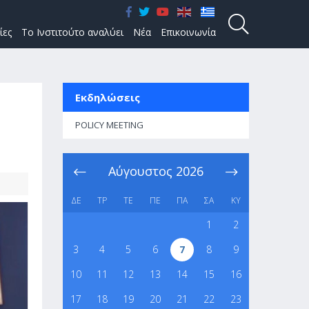
ίες
Το Ινστιτούτο αναλύει
Νέα
Επικοινωνία
Εκδηλώσεις
POLICY MEETING
Αύγουστος
2026
ΔΕ
ΤΡ
ΤΕ
ΠΕ
ΠΑ
ΣΑ
ΚΥ
1
2
3
4
5
6
7
8
9
10
11
12
13
14
15
16
17
18
19
20
21
22
23