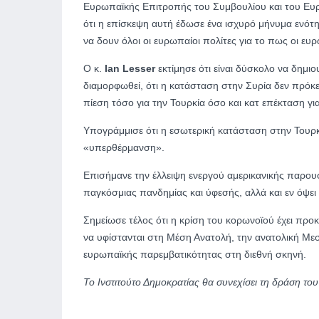
Ευρωπαϊκής Επιτροπής του Συμβουλίου και του Ε
ότι η επίσκεψη αυτή έδωσε ένα ισχυρό μήνυμα ενότ
να δουν όλοι οι ευρωπαίοι πολίτες για το πως οι ευ
Ο κ.
Ian Lesser
εκτίμησε ότι είναι δύσκολο να δημιο
διαμορφωθεί, ότι η κατάσταση στην Συρία δεν πρόκε
πίεση τόσο για την Τουρκία όσο και κατ επέκταση γι
Υπογράμμισε ότι η εσωτερική κατάσταση στην Τουρκί
«υπερθέρμανση».
Επισήμανε την έλλειψη ενεργού αμερικανικής παρουσ
παγκόσμιας πανδημίας και ύφεσής, αλλά και εν όψει
Σημείωσε τέλος ότι η κρίση του κορωνοϊού έχει π
να υφίστανται στη Μέση Ανατολή, την ανατολική Μεσ
ευρωπαϊκής παρεμβατικότητας στη διεθνή σκηνή.
Το Ινστιτούτο Δημοκρατίας θα συνεχίσει τη δράση το