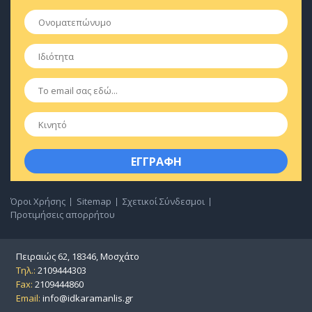
Ονοματεπώνυμο
*
Ιδιότητα
*
Email
*
Κινητό
Όροι Χρήσης
Sitemap
Σχετικοί Σύνδεσμοι
Προτιμήσεις απορρήτου
Πειραιώς 62, 18346, Μοσχάτο
Τηλ.:
2109444303
Fax:
2109444860
Email:
info@idkaramanlis.gr