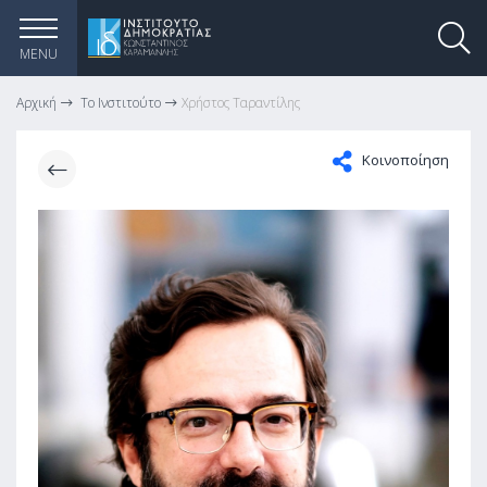
MENU
Αρχική
Το Ινστιτούτο
Χρήστος Ταραντίλης
Κοινοποίηση