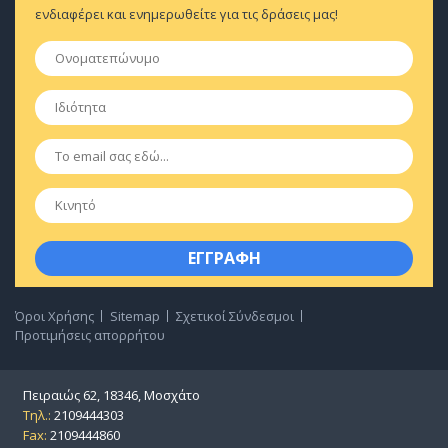
ενδιαφέρει και ενημερωθείτε για τις δράσεις μας!
Ονοματεπώνυμο
*
Ιδιότητα
*
Email
*
Κινητό
Όροι Χρήσης
Sitemap
Σχετικοί Σύνδεσμοι
Προτιμήσεις απορρήτου
Πειραιώς 62, 18346, Μοσχάτο
Τηλ.:
2109444303
Fax:
2109444860