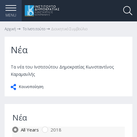
MENU
Αρχική
Το Ινστιτούτο
Διοικητικό Συμβούλιο
Νέα
Τα νέα του Ινστιτούτου Δημοκρατίας Κωνσταντίνος
Καραμανλής
Κοινοποίηση
Νέα
All Years
2018