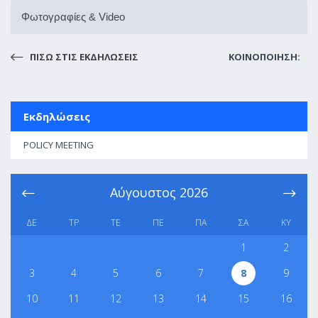
Φωτογραφίες & Video
ΠΙΣΩ ΣΤΙΣ ΕΚΔΗΛΩΣΕΙΣ
ΚΟΙΝΟΠΟΙΗΣΗ:
Εκδηλώσεις
POLICY MEETING
Αύγουστος
2026
ΔΕ
ΤΡ
ΤΕ
ΠΕ
ΠΑ
ΣΑ
ΚΥ
1
2
3
4
5
6
7
8
9
10
11
12
13
14
15
16