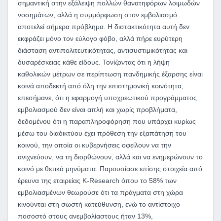
σημαντική στην εξάλειψη πολλών θανατηφόρων λοιμωδών
νοσημάτων, αλλά η συμμόρφωση στον εμβολιασμό
αποτελεί σήμερα πρόβλημα. Η διστακτικότητα αυτή δεν
εκφράζει μόνο τον εύλογο φόβο, αλλά πήρε ευρύτερη
διάσταση αντιπολιτευτικότητας, αντισυστιμικότητας και
δυσαρέσκειας κάθε είδους. Τονίζοντας ότι η λήψη
καθολικών μέτρων σε περίπτωση πανδημικής έξαρσης είναι
κοινά αποδεκτή από όλη την επιστημονική κοινότητα,
επεσήμανε, ότι η εφαρμογή υποχρεωτικού προγράμματος
εμβολιασμού δεν είναι απλή και χωρίς προβλήματα,
δεδομένου ότι η παραπληροφόρηση που υπάρχει κυρίως
μέσω του διαδικτύου έχει πρόθεση την εξαπάτηση του
κοινού, την οποία οι κυβερνήσεις οφείλουν να την
ανιχνεύουν, να τη διορθώνουν, αλλά και να ενημερώνουν το
κοινό με θετικά μηνύματα. Παρουσίασε επίσης στοιχεία από
έρευνα της εταιρείας Κ-Research όπου το 58% των
εμβολιασμένων θεωρούσε ότι τα πράγματα στη χώρα
κινούνται στη σωστή κατεύθυνση, ενώ το αντίστοιχο
ποσοστό στους ανεμβολίαστους ήταν 13%,