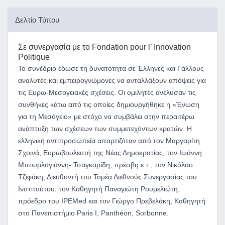
Δελτίο Τύπου
Σε συνεργασία με
το Fondation pour l’ Innovation
Politique
Το συνέδριο έδωσε τη δυνατότητα σε Έλληνες και Γάλλους
αναλυτές και εμπειρογνώμονες να ανταλλάξουν απόψεις για
τις Ευρω-Μεσογειακές σχέσεις. Οι ομιλητές ανέλυσαν τις
συνθήκες κάτω από τις οποίες δημιουργήθηκε η «Ένωση
για τη Μεσόγειο» με στόχο να συμβάλει στην περαιτέρω
ανάπτυξη των σχέσεων των συμμετεχόντων κρατών. Η
ελληνική αντιπροσωπεία απαρτιζόταν από τον Μαργαρίτη
Σχοινά, Ευρωβουλευτή της Νέας Δημοκρατίας, τον Ιωάννη
Μπουρλογιάννη- Τσαγκαρίδη, πρέσβη ε.τ., τον Νικόλαο
Τζιφάκη, Διευθυντή του Τομέα Διεθνούς Συνεργασίας του
Ινστιτούτου, τον Καθηγητή Παναγιώτη Ρουμελιώτη,
πρόεδρο του IPEMed και τον Γιώργο Πρεβελάκη, Καθηγητή
στο Πανεπιστήμιο Paris I, Panthéon, Sorbonne.