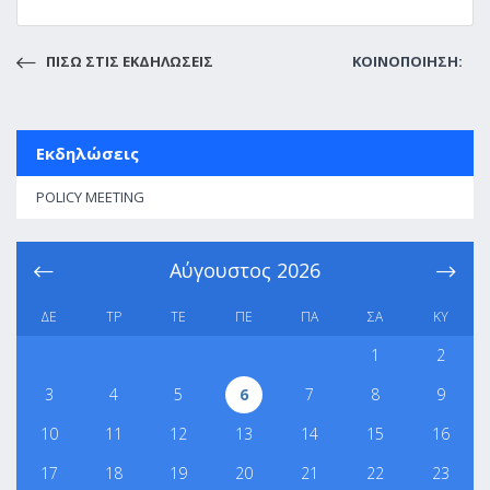
ΠΙΣΩ ΣΤΙΣ ΕΚΔΗΛΩΣΕΙΣ
ΚΟΙΝΟΠΟΙΗΣΗ:
Εκδηλώσεις
POLICY MEETING
Αύγουστος
2026
ΔΕ
ΤΡ
ΤΕ
ΠΕ
ΠΑ
ΣΑ
ΚΥ
1
2
3
4
5
6
7
8
9
10
11
12
13
14
15
16
17
18
19
20
21
22
23