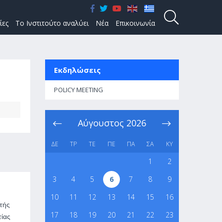
ίες
Το Ινστιτούτο αναλύει
Νέα
Επικοινωνία
Εκδηλώσεις
POLICY MEETING
Αύγουστος
2026
ΔΕ
ΤΡ
ΤΕ
ΠΕ
ΠΑ
ΣΑ
ΚΥ
1
2
3
4
5
6
7
8
9
10
11
12
13
14
15
16
τής
17
18
19
20
21
22
23
τίας