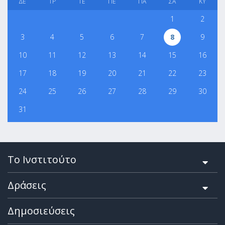
ΔΕ
ΤΡ
ΤΕ
ΠΕ
ΠΑ
ΣΑ
ΚΥ
1
2
3
4
5
6
7
8
9
10
11
12
13
14
15
16
17
18
19
20
21
22
23
24
25
26
27
28
29
30
31
Το Ινστιτούτο
Δράσεις
Δημοσιεύσεις