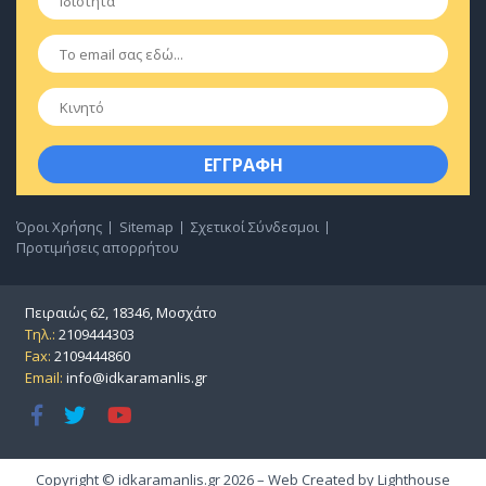
Email
*
Κινητό
Όροι Χρήσης
Sitemap
Σχετικοί Σύνδεσμοι
Προτιμήσεις απορρήτου
Πειραιώς 62, 18346, Μοσχάτο
Τηλ.:
2109444303
Fax:
2109444860
Email:
info@idkaramanlis.gr
Copyright © idkaramanlis.gr 2026 – Web Created by
Lighthouse