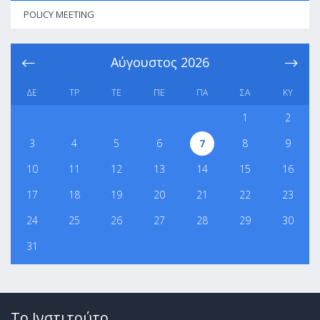
POLICY MEETING
Αύγουστος
2026
ΔΕ
ΤΡ
ΤΕ
ΠΕ
ΠΑ
ΣΑ
ΚΥ
1
2
3
4
5
6
7
8
9
10
11
12
13
14
15
16
17
18
19
20
21
22
23
24
25
26
27
28
29
30
31
Το Ινστιτούτο