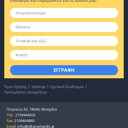
ενδιαφέρει και ενημερωθείτε για τις δράσεις μας!
Ονοματεπώνυμο
*
Ιδιότητα
*
Email
*
Κινητό
Όροι Χρήσης
Sitemap
Σχετικοί Σύνδεσμοι
Προτιμήσεις απορρήτου
Πειραιώς 62, 18346, Μοσχάτο
Τηλ.:
2109444303
Fax:
2109444860
Email:
info@idkaramanlis.gr