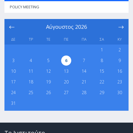
POLICY MEETING
Αύγουστος
2026
ΔΕ
ΤΡ
ΤΕ
ΠΕ
ΠΑ
ΣΑ
ΚΥ
1
2
3
4
5
6
7
8
9
10
11
12
13
14
15
16
17
18
19
20
21
22
23
24
25
26
27
28
29
30
31
Το Ινστιτούτο