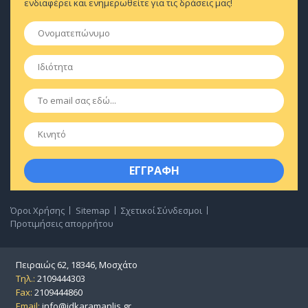
ενδιαφέρει και ενημερωθείτε για τις δράσεις μας!
Ονοματεπώνυμο
*
Ιδιότητα
*
Email
*
Κινητό
Όροι Χρήσης
Sitemap
Σχετικοί Σύνδεσμοι
Προτιμήσεις απορρήτου
Πειραιώς 62, 18346, Μοσχάτο
Τηλ.:
2109444303
Fax:
2109444860
Email:
info@idkaramanlis.gr