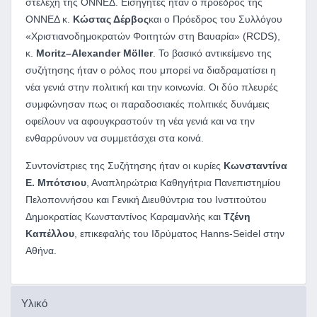
στελέχη της ΟΝΝΕΔ. Εισηγητές ήταν ο πρόεδρος της
ΟΝΝΕΔ κ.
Κώστας Δέρβος
και ο Πρόεδρος του Συλλόγου
«Χριστιανοδημοκρατών Φοιτητών στη Βαυαρία» (RCDS),
κ.
Moritz
–
Alexander
Möller
. Το βασικό αντικείμενο της
συζήτησης ήταν ο ρόλος που μπορεί να διαδραματίσει η
νέα γενιά στην πολιτική και την κοινωνία. Οι δύο πλευρές
συμφώνησαν πως οι παραδοσιακές πολιτικές δυνάμεις
οφείλουν να αφουγκραστούν τη νέα γενιά και να την
ενθαρρύνουν να συμμετάσχει στα κοινά.
Συντονίστριες της Συζήτησης ήταν οι κυρίες
Κωνσταντίνα
Ε. Μπότσιου
, Αναπληρώτρια Καθηγήτρια Πανεπιστημίου
Πελοποννήσου και Γενική Διευθύντρια του Ινστιτούτου
Δημοκρατίας Κωνσταντίνος Καραμανλής και
Τζένη
Καπέλλου
, επικεφαλής του Ιδρύματος Hanns-Seidel στην
Αθήνα.
Υλικό