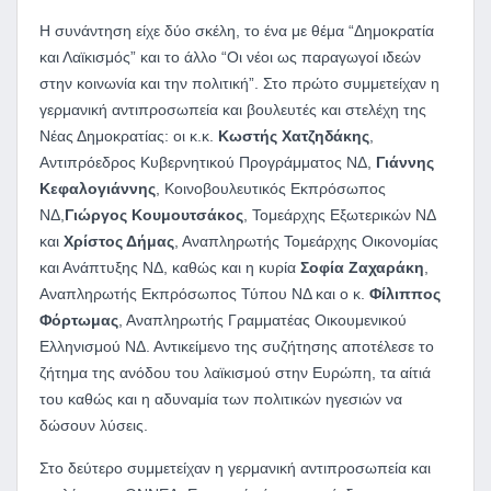
Η συνάντηση είχε δύο σκέλη, το ένα με θέμα “Δημοκρατία
και Λαϊκισμός” και το άλλο “Οι νέοι ως παραγωγοί ιδεών
στην κοινωνία και την πολιτική”. Στο πρώτο συμμετείχαν η
γερμανική αντιπροσωπεία και βουλευτές και στελέχη της
Νέας Δημοκρατίας: οι κ.κ.
Κωστής Χατζηδάκης
,
Αντιπρόεδρος Κυβερνητικού Προγράμματος ΝΔ,
Γιάννης
Κεφαλογιάννης
, Κοινοβουλευτικός Εκπρόσωπος
ΝΔ,
Γιώργος Κουμουτσάκος
, Τομεάρχης Εξωτερικών ΝΔ
και
Χρίστος Δήμας
, Αναπληρωτής Τομεάρχης Οικονομίας
και Ανάπτυξης ΝΔ, καθώς και η κυρία
Σοφία Ζαχαράκη
,
Αναπληρωτής Εκπρόσωπος Τύπου ΝΔ και ο κ.
Φίλιππος
Φόρτωμας
, Αναπληρωτής Γραμματέας Οικουμενικού
Ελληνισμού ΝΔ. Αντικείμενο της συζήτησης αποτέλεσε το
ζήτημα της ανόδου του λαϊκισμού στην Ευρώπη, τα αίτιά
του καθώς και η αδυναμία των πολιτικών ηγεσιών να
δώσουν λύσεις.
Στο δεύτερο συμμετείχαν η γερμανική αντιπροσωπεία και