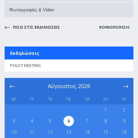
Φωτογραφίες & Video
ΠΙΣΩ ΣΤΙΣ ΕΚΔΗΛΩΣΕΙΣ
ΚΟΙΝΟΠΟΙΗΣΗ:
Εκδηλώσεις
POLICY MEETING
Αύγουστος
2026
ΔΕ
ΤΡ
ΤΕ
ΠΕ
ΠΑ
ΣΑ
ΚΥ
1
2
3
4
5
6
7
8
9
10
11
12
13
14
15
16