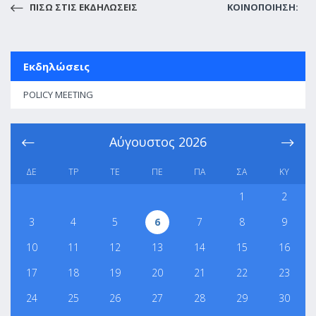
ΠΙΣΩ ΣΤΙΣ ΕΚΔΗΛΩΣΕΙΣ
ΚΟΙΝΟΠΟΙΗΣΗ:
Εκδηλώσεις
POLICY MEETING
Αύγουστος
2026
ΔΕ
ΤΡ
ΤΕ
ΠΕ
ΠΑ
ΣΑ
ΚΥ
1
2
3
4
5
6
7
8
9
10
11
12
13
14
15
16
17
18
19
20
21
22
23
24
25
26
27
28
29
30