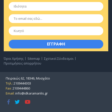
Ιδιότητα
*
Email
*
Κινητό
Όροι Χρήσης
Sitemap
Σχετικοί Σύνδεσμοι
Προτιμήσεις απορρήτου
Πειραιώς 62, 18346, Μοσχάτο
Τηλ.:
2109444303
Fax:
2109444860
Email:
info@idkaramanlis.gr