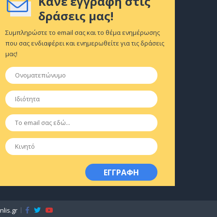
Κάνε εγγραφή στις
δράσεις μας!
Συμπληρώστε το email σας και το θέμα ενημέρωσης
που σας ενδιαφέρει και ενημερωθείτε για τις δράσεις
μας!
Ονοματεπώνυμο
*
Ιδιότητα
*
Email
*
Κινητό
lis.gr