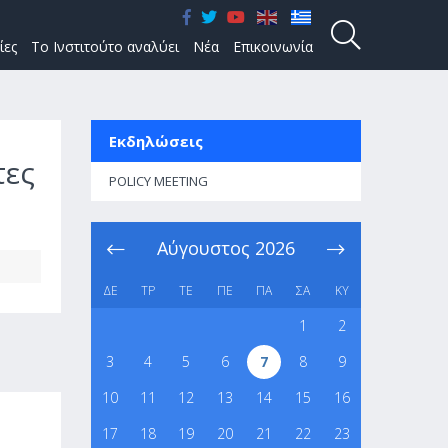
ίες
Το Ινστιτούτο αναλύει
Νέα
Επικοινωνία
Εκδηλώσεις
τες
POLICY MEETING
Αύγουστος
2026
ΔΕ
ΤΡ
ΤΕ
ΠΕ
ΠΑ
ΣΑ
ΚΥ
1
2
3
4
5
6
7
8
9
10
11
12
13
14
15
16
17
18
19
20
21
22
23