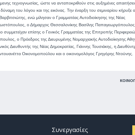
όμενης τεχνογνωσίας, ώστε να ανταποκριθούν στις αυξημένες απαιτήσει
δύναμη του λόγου και της εικόνας. Την έναρξη του σεμιναρίου κήρυξε 
Βαρβιτσιώτης, ενώ μίλησαν ο Γραμματέας Αυτοδιοίκησης της Νέας
ωστόπουλος, ο Δήμαρχος Θεσσαλονίκης Βασίλης Παπαγεωργόπουλος 
ο συμμετείχαν επίσης ο Γενικός Γραμματέας της Επιτροπής Περιφερει
ουλος, ο Πρόεδρος της Διευρυμένης Νομαρχιακής Αυτοδιοίκησης Αθη
κός Διευθυντής της Νέας Δημοκρατίας, Γιάννης Τουσιάκης, η Διευθύντ
ντουανέττα Οικονομοπούλου και ο οικονομολόγος Γρηγόρης Ντούνης.
ΚΟΙΝΟ
Συνεργασίες