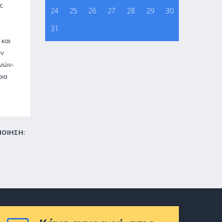
ς
24
25
26
27
28
29
30
ο
31
και
ών
νών-
ρια
ΠΟΙΗΣΗ: