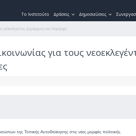
Το Ινστιτούτο
Δράσεις
Δημοσιεύσεις
Συνεργασ
υς νεοεκλεγέντες Δημάρχους και Νομάρχες
ικοινωνίας για τους νεοεκλεγέν
ες
σώπων της Τοπικής Αυτοδιοίκησης στις νέες μορφές πολιτικής