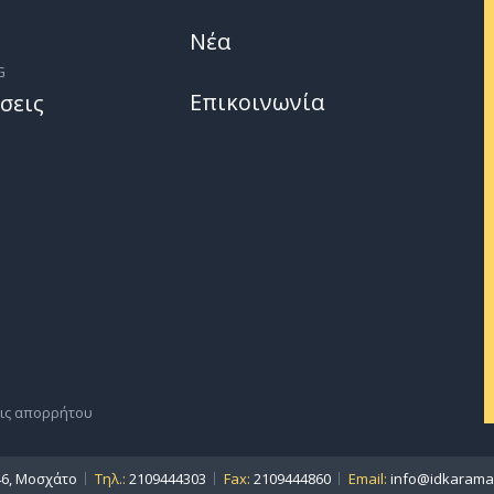
Νέα
G
Επικοινωνία
σεις
ις απορρήτου
46, Μοσχάτο
Τηλ.:
2109444303
Fax:
2109444860
Email:
info@idkaraman