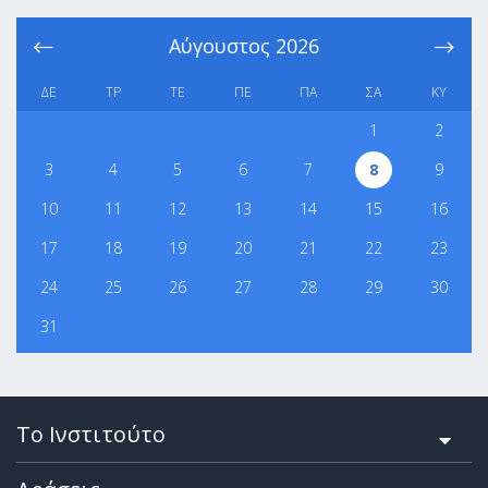
Αύγουστος
2026
ΔΕ
ΤΡ
ΤΕ
ΠΕ
ΠΑ
ΣΑ
ΚΥ
1
2
3
4
5
6
7
8
9
10
11
12
13
14
15
16
17
18
19
20
21
22
23
24
25
26
27
28
29
30
31
Το Ινστιτούτο