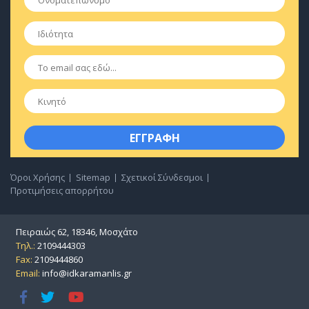
Ιδιότητα
*
Email
*
Κινητό
Όροι Χρήσης
Sitemap
Σχετικοί Σύνδεσμοι
Προτιμήσεις απορρήτου
Πειραιώς 62, 18346, Μοσχάτο
Τηλ.:
2109444303
Fax:
2109444860
Email:
info@idkaramanlis.gr