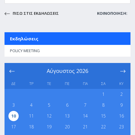
ΠΙΣΩ ΣΤΙΣ ΕΚΔΗΛΩΣΕΙΣ
ΚΟΙΝΟΠΟΙΗΣΗ:
Εκδηλώσεις
POLICY MEETING
Αύγουστος
2026
ΔΕ
ΤΡ
ΤΕ
ΠΕ
ΠΑ
ΣΑ
ΚΥ
1
2
3
4
5
6
7
8
9
10
11
12
13
14
15
16
17
18
19
20
21
22
23