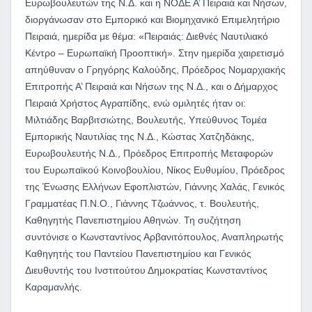
Ευρωβουλευτών της Ν.Δ. και η ΝΟΔΕ Α’ Πειραιά και Νήσων,
διοργάνωσαν στο Εμπορικό και Βιομηχανικό Επιμελητήριο
Πειραιά, ημερίδα με θέμα: «Πειραιάς: Διεθνές Ναυτιλιακό
Κέντρο – Ευρωπαϊκή Προοπτική». Στην ημερίδα χαιρετισμό
απηύθυναν ο Γρηγόρης Καλούδης, Πρόεδρος Νομαρχιακής
Επιτροπής Α’ Πειραιά και Νήσων της Ν.Δ., και ο Δήμαρχος
Πειραιά Χρήστος Αγραπίδης, ενώ ομιλητές ήταν οι:
Μιλτιάδης Βαρβιτσιώτης, Βουλευτής, Υπεύθυνος Τομέα
Εμπορικής Ναυτιλίας της Ν.Δ., Κώστας Χατζηδάκης,
Ευρωβουλευτής Ν.Δ., Πρόεδρος Επιτροπής Μεταφορών
του Ευρωπαϊκού Κοινοβουλίου, Νίκος Ευθυμίου, Πρόεδρος
της Ένωσης Ελλήνων Εφοπλιστών, Γιάννης Χαλάς, Γενικός
Γραμματέας Π.Ν.Ο., Γιάννης Τζωάννος, τ. Βουλευτής,
Καθηγητής Πανεπιστημίου Αθηνών. Τη συζήτηση
συντόνισε ο Κωνσταντίνος Αρβανιτόπουλος, Αναπληρωτής
Καθηγητής του Παντείου Πανεπιστημίου και Γενικός
Διευθυντής του Ινστιτούτου Δημοκρατίας Κωνσταντίνος
Καραμανλής.