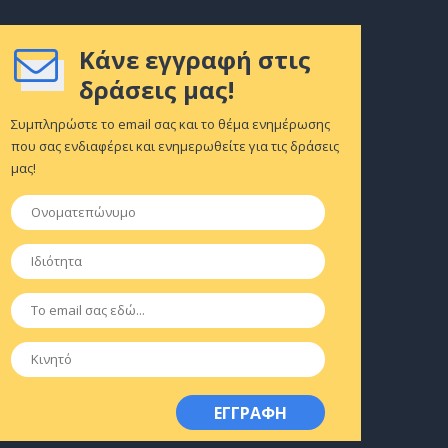
Κάνε εγγραφή στις
δράσεις μας!
Συμπληρώστε το email σας και το θέμα ενημέρωσης
που σας ενδιαφέρει και ενημερωθείτε για τις δράσεις
μας!
Ονοματεπώνυμο
*
Ιδιότητα
*
Email
*
Κινητό