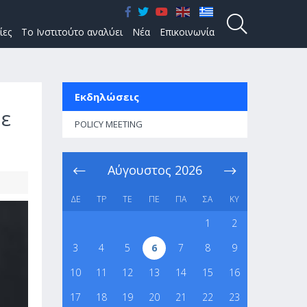
ίες
Το Ινστιτούτο αναλύει
Νέα
Επικοινωνία
Εκδηλώσεις
με
POLICY MEETING
Αύγουστος
2026
ΔΕ
ΤΡ
ΤΕ
ΠΕ
ΠΑ
ΣΑ
ΚΥ
1
2
3
4
5
6
7
8
9
10
11
12
13
14
15
16
17
18
19
20
21
22
23