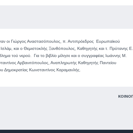
ασαν οι Γιώργος Αναστασόπουλος, π. Αντιπρόεδρος Ευρωπαϊκού
 Ισλάμ, και ο Θεμιστοκλής Ξανθόπουλος, Καθηγητής και τ. Πρύτανης Ε
λημα τού νερού. Για το βιβλίο μίλησε και ο συγγραφέας Ιωάννης Μ.
σταντίνος Αρβανιτόπουλος, Αναπληρωτής Καθηγητής Παντείου
ύτου Δημοκρατίας Κωνσταντίνος Καραμανλής.
ΚΟΙΝΟ