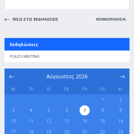
ΠΙΣΩ ΣΤΙΣ ΕΚΔΗΛΩΣΕΙΣ
ΚΟΙΝΟΠΟΙΗΣΗ:
Εκδηλώσεις
POLICY MEETING
Αύγουστος
2026
ΔΕ
ΤΡ
ΤΕ
ΠΕ
ΠΑ
ΣΑ
ΚΥ
1
2
3
4
5
6
7
8
9
10
11
12
13
14
15
16
17
18
19
20
21
22
23