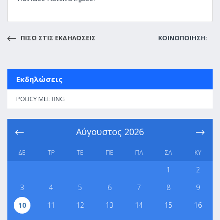
ΠΙΣΩ ΣΤΙΣ ΕΚΔΗΛΩΣΕΙΣ
ΚΟΙΝΟΠΟΙΗΣΗ:
Εκδηλώσεις
POLICY MEETING
Αύγουστος
2026
ΔΕ
ΤΡ
ΤΕ
ΠΕ
ΠΑ
ΣΑ
ΚΥ
1
2
3
4
5
6
7
8
9
10
11
12
13
14
15
16