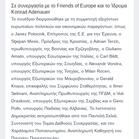
Σε συνεργασία με
το Friends of Europe και το Ίδρυμα
Konrad Adenauer
Το συνέδριο διοργανώθηκε με τη συμμετοχή εξεχόντων
ευρωπαίων πολιτικών και οικονομικών παραγόντων, όπως
ο Janez Potocnik, Επίτροπος της Ε.Ε. για την Έρευνα, ο
Stjepan Mesic, Πρόεδρος της Κροατίας, o Adnan Terzic,
πρωθυπουργός της Βοσνίας και Ερζεγοβίνης, o Giuliano
Amato, υπουργός Εσωτερικών της Ιταλίας, ο Carl Bildt,
υπουργός Εξωτερικών της Σουηδίας, ο Alexandr Vondra,
υπουργός Εξωτερικών της Τσεχίας, o Milan Rocen,
υπουργός Εξωτερικών του Μαυροβουνίου, ο Gerald
Knaus, επικεφαλής του Συμφώνου Σταθερότητας, ο Ilmer
Selmani, Αναπληρωτής Πρωθυπουργός της ΠΓΔΜ, ο Vuk
Draskovic, υπουργός Εξωτερικών της Σερβίας και ο Genc
Pollo, υπουργός Παιδείας της Αλβανίας. Το Ινστιτούτο
Δημοκρατίας εκπροσωπήθηκε από τον Παντελή Σκλιά,
Συντονιστή του Τομέα Διεθνούς Συνεργασίας, και τον
Χαράλαμπο Παπασωτηρίου, Αναπληρωτή Καθηγητή του
Παντείου Πανεπιστημίου.