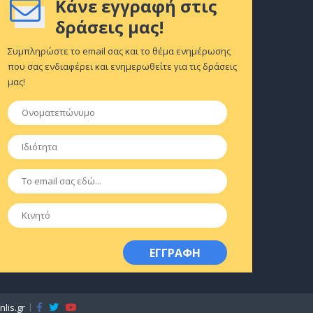
Κάνε εγγραφή στις
δράσεις μας!
Συμπληρώστε το email σας και το θέμα ενημέρωσης
που σας ενδιαφέρει και ενημερωθείτε για τις δράσεις
μας!
Ονοματεπώνυμο
*
Ιδιότητα
*
Email
*
Κινητό
lis.gr