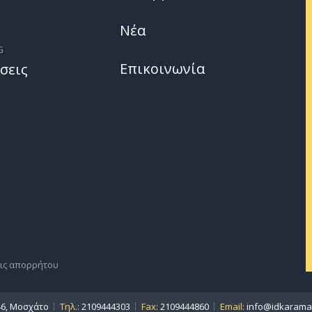
Νέα
G
Επικοινωνία
σεις
ις απορρήτου
46, Μοσχάτο
Τηλ.:
2109444303
Fax:
2109444860
Email:
info@idkaraman