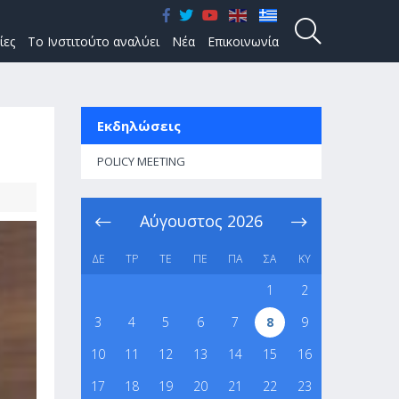
ίες
Το Ινστιτούτο αναλύει
Νέα
Επικοινωνία
Εκδηλώσεις
POLICY MEETING
Αύγουστος
2026
ΔΕ
ΤΡ
ΤΕ
ΠΕ
ΠΑ
ΣΑ
ΚΥ
1
2
3
4
5
6
7
8
9
10
11
12
13
14
15
16
17
18
19
20
21
22
23