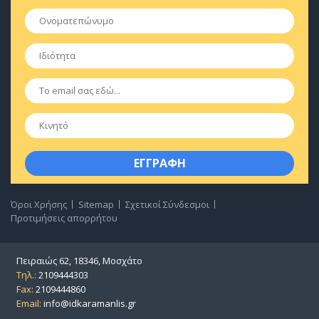
Ονοματεπώνυμο
*
Ιδιότητα
*
Email
*
Κινητό
Όροι Χρήσης
Sitemap
Σχετικοί Σύνδεσμοι
Προτιμήσεις απορρήτου
Πειραιώς 62, 18346, Μοσχάτο
Τηλ.:
2109444303
Fax:
2109444860
Email:
info@idkaramanlis.gr