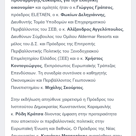
προσαρμογής-Ευκαιρίες για την ελληνική
οικονομία»
και ομιλητές ήταν ο κ.
Γιώργος Γράτσος
,
πρόεδρος ELETAEN, ο κ.
Φωκίων Δεληγιάννης
,
Διευθυντής Τομέα Υποδομών και Επιχειρηματικού
Περιβάλλοντος του ΣΕΒ, ο κ.
Αλέξανδρος Αγγελόπουλος
,
Διευθύνων Σύμβουλος του Ομίλου Aldermar Resorts και
μέλος του Δ.Σ. και Πρόεδρος της Επιτροπής
Περιβαλλοντικής Πολιτικής του Ξενοδοχειακού
Επιμελητηρίου Ελλάδος (ΞΕΕ) και ο κ.
Χρήστος
Κοντογεώργος
, Εκπρόσωπος Ευρωπαϊκής Τράπεζας
Επενδύσεων. Τη συνεδρία συντόνισε ο καθηγητής
Οικονομικών και Περιβάλλοντος Γεωπονικού
Πανεπιστημίου κ.
Μιχάλης Σκούρτος
.
Στην εκδήλωση απηύθυνε χαιρετισμό η Πρόεδρος του
Ινστιτούτου Δημοκρατίας Κωνσταντίνος Καραμανλής
κ.
Ρόδη Κράτσα
δίνοντας έμφαση στην προτεραιότητα
που αποκτούν οι περιβαλλοντικές πολιτικές στην
Ευρωπαϊκή Ένωση και διεθνώς
.
Ο Πρόεδρος της Νέας
Δημοκρατίας κ.
Κυριάκος Μητσοτάκης
αναφέρθηκε στην