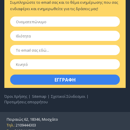
Συμπληρώστε το email σας και το θέμα ενημέρωσης που σας
ενδιαφέρει και ενημερωθείτε για τις δράσεις μας!
Ονοματεπώνυμο
*
Ιδιότητα
*
Email
*
Κινητό
Όροι Χρήσης
Sitemap
Σχετικοί Σύνδεσμοι
Προτιμήσεις απορρήτου
Πειραιώς 62, 18346, Μοσχάτο
Τηλ.:
2109444303