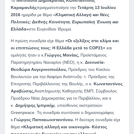
Το
Ινστιτούτο Δημοκρατίας Κωνσταντίνος
Καραμανλής
πραγματοποίησε την
Τετάρτη 13 Ιουλίου
2016
ημερίδα με θέμα «
Κλιματική Αλλαγή και Νέες
Πολιτικές: Διεθνής Κοινότητα, Ευρωπαϊκή Ένωση και
Ελλάδα»
στο Ευγενίδειο Ίδρυμα.
Η πρώτη συνεδρία είχε θέμα
«Οι εξελίξεις στο κλίμα και
οι επιπτώσεις τους: Η Ελλάδα μετά το COP21»
και
ομιλητές ήταν ο κ.
Γιώργος Μανέας,
Προϊστάμενος
Παρατηρητηρίου Ναυαρίνο (ΝΕΟ), η κ.
Διονυσία-
Θεοδώρα Αυγερινοπούλου,
Πρόεδρος του Κύκλου
Βουλευτών για την Αειφόρο Ανάπτυξη- τ. Πρόεδρος της
Επιτροπής Περιβάλλοντος της Βουλής, ο κ.
Κωνσταντίνος
Αραβώσης,
Αναπληρωτής Καθηγητής ΕΜΠ, Σύμβουλος
Προέδρου Νέας Δημοκρατίας για το Περιβάλλον
,
και ο
κ.
Δημήτρης Ιμπραήμ
, υπεύθυνος εκστρατειών
Greenpeace. Τη συνεδρία συντόνισε ο δημοσιογράφος
κ.
Γιώργος Παπακωνσταντίνου.
Η δεύτερη συνεδρία είχε
θέμα:
«Κλιματική αλλαγή και οικονομία- Κόστος