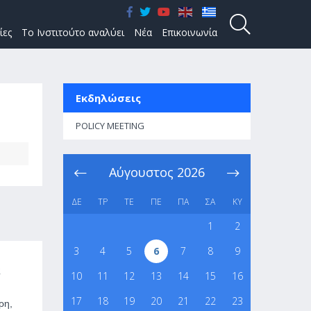
ίες
Το Ινστιτούτο αναλύει
Νέα
Επικοινωνία
Εκδηλώσεις
POLICY MEETING
Αύγουστος
2026
ΔΕ
ΤΡ
ΤΕ
ΠΕ
ΠΑ
ΣΑ
ΚΥ
1
2
3
4
5
6
7
8
9
ς
10
11
12
13
14
15
16
17
18
19
20
21
22
23
ρη,