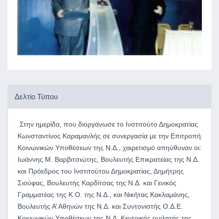
Δελτίο Τύπου
Στην ημερίδα, που διοργάνωσε το Ινστιτούτο Δημοκρατίας
Κωνσταντίνος Καραμανλής σε συνεργασία με την Επιτροπή
Κοινωνικών Υποθέσεων της Ν.Δ., χαιρετισμό απηύθυναν οι:
Ιωάννης Μ. Βαρβιτσιώτης, Βουλευτής Επικρατείας της Ν.Δ.
και Πρόεδρος του Ινστιτούτου Δημοκρατίας, Δημήτρης
Σιούφας, Βουλευτής Καρδίτσας της Ν.Δ. και Γενικός
Γραμματέας της Κ.Ο. της Ν.Δ., και Νικήτας Κακλαμάνης,
Βουλευτής Α’ Αθηνών της Ν.Δ. και Συντονιστής Ο.Δ.Ε.
Κοινωνικών Υποθέσεων της Ν.Δ. Κεντρικός ομιλητής της