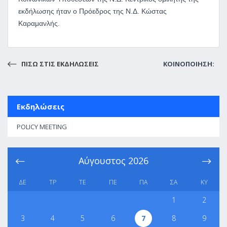
εκδήλωσης ήταν ο Πρόεδρος της Ν.Δ. Κώστας
Καραμανλής.
ΠΙΣΩ ΣΤΙΣ ΕΚΔΗΛΩΣΕΙΣ
ΚΟΙΝΟΠΟΙΗΣΗ:
Εκδηλώσεις
POLICY MEETING
Αύγουστος
2026
ΔΕ
ΤΡ
ΤΕ
ΠΕ
ΠΑ
ΣΑ
ΚΥ
1
2
3
4
5
6
7
8
9