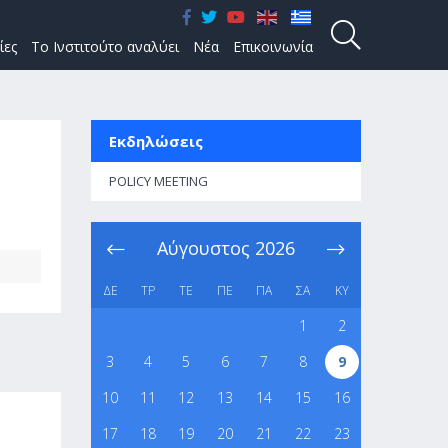
ίες
Το Ινστιτούτο αναλύει
Νέα
Επικοινωνία
Εκδηλώσεις
POLICY MEETING
Αύγουστος
2026
ΔΕ
ΤΡ
ΤΕ
ΠΕ
ΠΑ
ΣΑ
ΚΥ
1
2
3
4
5
6
7
8
9
10
11
12
13
14
15
16
17
18
19
20
21
22
23