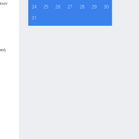
σεων
24
25
26
27
28
29
30
31
ική